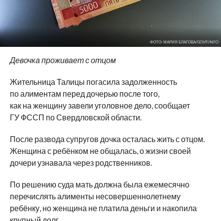
ФОТО: МАРИЯ БЛАГОВА/GOVP.INFO
Девочка проживает с отцом
Жительница Талицы погасила задолженность
по алиментам перед дочерью после того,
как на женщину завели уголовное дело, сообщает
ГУ ФССП по Свердловской области.
После развода супругов дочка осталась жить с отцом.
Женщина с ребёнком не общалась, о жизни своей
дочери узнавала через родственников.
По решению суда мать должна была ежемесячно
перечислять алименты несовершеннолетнему
ребёнку, но женщина не платила деньги и накопила
крупный долг.