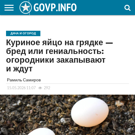
НОВОСТИ
ОБЩЕСТВО
ЭКОНОМИКА
ПОЛИТИКА
ПРОИСШЕСТВИЯ
НАУКА И
КУЛЬТУРА
ЖКХ
СПОРТ
АВТОРСКОЕ
ИНТЕРЕСНОЕ
ОБРАЗОВАНИЕ
ДАЧА И ОГОРОД
Куриное яйцо на грядке —
бред или гениальность:
огородники закапывают
и ждут
Рамиль Самиров
15.05.2026 11:07
292