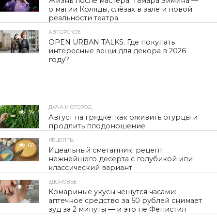
Жизнь после мастера. Тамара Зимина —
о магии Коляды, слёзах в зале и новой
реальности театра
АВТОРСКОЕ
1.5K
OPEN URBAN TALKS. Где покупать
интересные вещи для декора в 2026
году?
ДАЧА И ОГОРОД
39
Август на грядке: как оживить огурцы и
продлить плодоношение
РЕЦЕПТЫ
60
Идеальный сметанник: рецепт
нежнейшего десерта с голубикой или
классический вариант
ЗДОРОВЬЕ
132
Комариные укусы чешутся часами:
аптечное средство за 50 рублей снимает
зуд за 2 минуты — и это не Фенистил