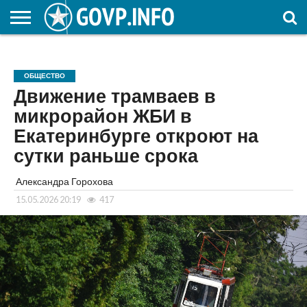
НОВОСТИ
ОБЩЕСТВО
ЭКОНОМИКА
ПОЛИТИКА
ПРОИСШЕСТВИЯ
НАУКА И
КУЛЬТУРА
ЖКХ
СПОРТ
АВТОРСКОЕ
ИНТЕРЕСНОЕ
ОБРАЗОВАНИЕ
ОБЩЕСТВО
Движение трамваев в
микрорайон ЖБИ в
Екатеринбурге откроют на
сутки раньше срока
Александра Горохова
15.05.2026 20:19
417