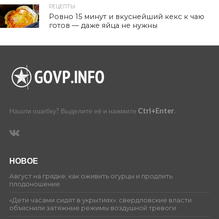
РЕЦЕПТЫ
99
Ровно 15 минут и вкуснейший кекс к чаю
готов — даже яйца не нужны
Нашли ошибку? Выделите её и нажмите
Ctrl+Enter
.
НОВОЕ
Август на грядке: как оживить огурцы и продлить
плодоношение
«Дети часами сидят в укрытиях»: свердловские власти
объяснили затяжные режимы воздушной тревоги