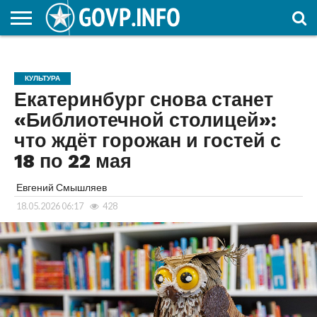
НОВОСТИ
ОБЩЕСТВО
ЭКОНОМИКА
ПОЛИТИКА
ПРОИСШЕСТВИЯ
НАУКА И
КУЛЬТУРА
ЖКХ
СПОРТ
АВТОРСКОЕ
ИНТЕРЕСНОЕ
ОБРАЗОВАНИЕ
КУЛЬТУРА
Екатеринбург снова станет
«Библиотечной столицей»:
что ждёт горожан и гостей с
18 по 22 мая
Евгений Смышляев
18.05.2026 06:17
428