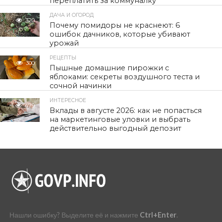
переплатить за коммуналку
ДАЧА И ОГОРОД
320
Почему помидоры не краснеют: 6
ошибок дачников, которые убивают
урожай
РЕЦЕПТЫ
300
Пышные домашние пирожки с
яблоками: секреты воздушного теста и
сочной начинки
ИНТЕРЕСНОЕ
479
Вклады в августе 2026: как не попасться
на маркетинговые уловки и выбрать
действительно выгодный депозит
Нашли ошибку? Выделите её и нажмите
Ctrl+Enter
.