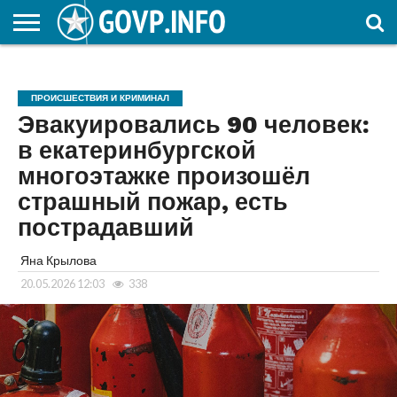
НОВОСТИ
ОБЩЕСТВО
ЭКОНОМИКА
ПОЛИТИКА
ПРОИСШЕСТВИЯ
НАУКА И
КУЛЬТУРА
ЖКХ
СПОРТ
АВТОРСКОЕ
ИНТЕРЕСНОЕ
ОБРАЗОВАНИЕ
ПРОИСШЕСТВИЯ И КРИМИНАЛ
Эвакуировались 90 человек:
в екатеринбургской
многоэтажке произошёл
страшный пожар, есть
пострадавший
Яна Крылова
20.05.2026 12:03
338