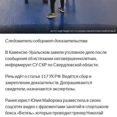
ФОТО: КАДР ВИДЕО ИЗ TELEGRAM-КАНАЛА ЮЛИИ МАЙОРОВОЙ
Следователи собирают доказательства
В Каменске-Уральском завели уголовное дело после
сообщения об истязании несовершеннолетних,
информирует СУ СКР по Свердловской области.
Речь идёт о статье 117 УК РФ. Ведётся сбор и
закрепление доказательств. Допрашиваются
свидетели, назначаются экспертизы.
Ранее юрист Юлия Майорова разместила в своих
соцсетях видео с фрагментами занятий в спортшколе
бокса «Витязь», которые проводил тренер Николай