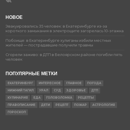
НОВОЕ
Эвакуировались 35 человек: в Екатеринбурге из-за
короткого замыкания в электрощите загорелась 10-этажка
Побоище: в Екатеринбурге хулиганы избили местных
жителей — пострадавшие получили травмы
Сгорели заживо: в ДТП в Белоярском районе погибли пять
человек
ПОПУЛЯРНЫЕ МЕТКИ
ЕКАТЕРИНБУРГ
ИНТЕРЕСНОЕ
ГЛАВНОЕ
ПОГОДА
НИЖНИЙ ТАГИЛ
УРАЛ
СУД
ЗДОРОВЬЕ
ДТП
КУЛИНАРИЯ
ЕДА
ГОЛОВОЛОМКА
РЕЦЕПТЫ
ПРАВОПИСАНИЕ
ДЕТИ
РЕЦЕПТ
ПОЖАР
АСТРОЛОГИЯ
ГОРОСКОП