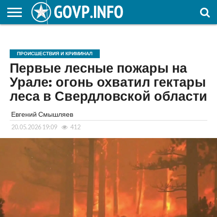
НОВОСТИ
ОБЩЕСТВО
ЭКОНОМИКА
ПОЛИТИКА
ПРОИСШЕСТВИЯ
НАУКА И
КУЛЬТУРА
ЖКХ
СПОРТ
АВТОРСКОЕ
ИНТЕРЕСНОЕ
ОБРАЗОВАНИЕ
ПРОИСШЕСТВИЯ И КРИМИНАЛ
Первые лесные пожары на
Урале: огонь охватил гектары
леса в Свердловской области
Евгений Смышляев
20.05.2026 19:09
412