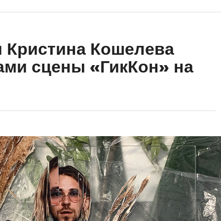
и Кристина Кошелева
ами сцены «ГикКон» на