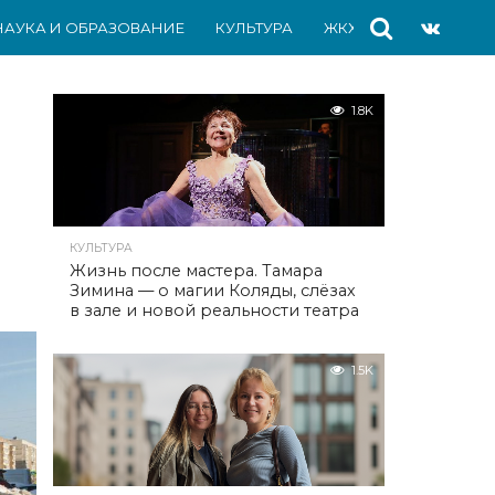
НАУКА И ОБРАЗОВАНИЕ
КУЛЬТУРА
ЖКХ
СПОРТ
АВ
1.8K
КУЛЬТУРА
Жизнь после мастера. Тамара
Зимина — о магии Коляды, слёзах
в зале и новой реальности театра
1.5K