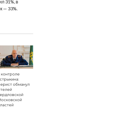
л 31%, в
к — 33%.
 контроле
стрыкина:
ерист обманул
телей
ердловской
Московской
ластей