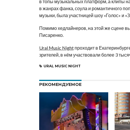
в топы музыкальных платформ, а клипы н
в жанрах фанка, соула и романтичного поп
музыки, была участницей шоу «Голос» и «З
Помимо хедлайнеров, на этой же сцене вы
Писаренко.
Ural Music Night
проходит в Екатеринбурге
зрителей, в нём участвовали более 3 тыся
URAL MUSIC NIGHT
РЕКОМЕНДУЕМОЕ