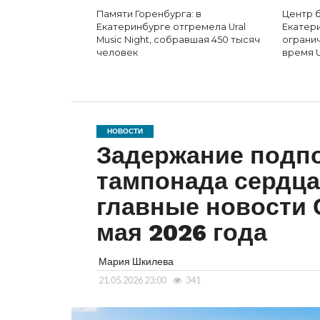
Памяти Горенбурга: в
Центр б
Екатеринбурге отгремела Ural
Екатер
Music Night, собравшая 450 тысяч
ограни
человек
время U
НОВОСТИ
Задержание подп
тампонада сердца
главные новости 
мая 2026 года
Мария Шкилева
21.05.2026 23:00
341