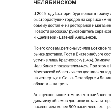
ЧЕЛЯБИНСКОМ
В 2025 году Екатеринбург вошел в тройку
быстрорастущих городов на сервисе «Янд
объему доставки из ресторанов и магазин
Новости
рассказал руководитель сервисо
и «Деливери» Евгений Анищенков.
По его словам, регионы усиливают свое п
рынке доставки. Рост в Екатеринбурге сос
уступив лишь Красноярску (54%). Замкнул
Челябинск с показателем 42%. При этом в
Московской области число доставок за го
на четверть, а в Санкт-Петербурге и Лени
области — на треть.
Анищенков также отметил, что наиболее 
динамику объемов доставки показали горо
населением менее 500 тысяч человек — ро