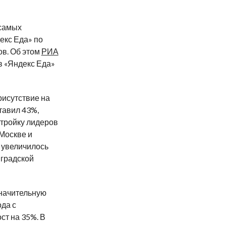
 самых
екс Еда» по
ов. Об этом
РИА
в «Яндекс Еда»
рисутствие на
тавил 43%,
 тройку лидеров
 Москве и
д увеличилось
нградской
значительную
да с
ст на 35%. В