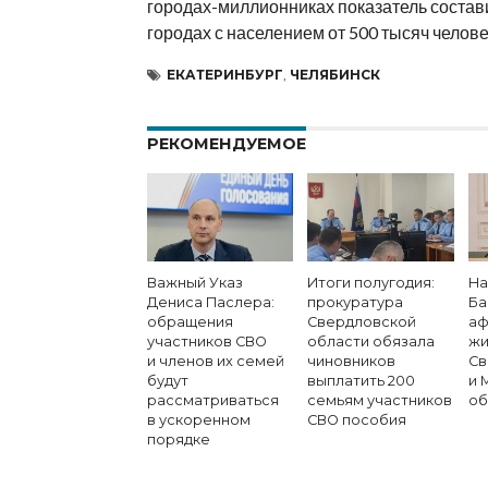
городах-миллионниках показатель состави
городах с населением от 500 тысяч челове
ЕКАТЕРИНБУРГ
,
ЧЕЛЯБИНСК
РЕКОМЕНДУЕМОЕ
Важный Указ
Итоги полугодия:
На
Дениса Паслера:
прокуратура
Ба
обращения
Свердловской
аф
участников СВО
области обязала
жи
и членов их семей
чиновников
Св
будут
выплатить 200
и 
рассматриваться
семьям участников
об
в ускоренном
СВО пособия
порядке