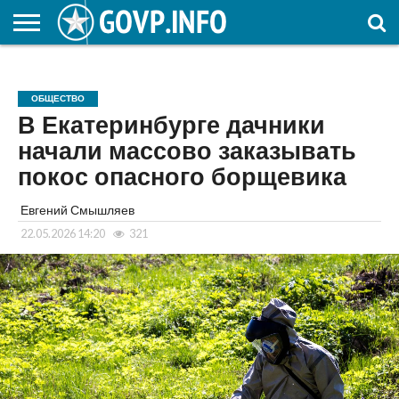
НОВОСТИ
ОБЩЕСТВО
ЭКОНОМИКА
ПОЛИТИКА
ПРОИСШЕСТВИЯ
НАУКА И
КУЛЬТУРА
ЖКХ
СПОРТ
АВТОРСКОЕ
ИНТЕРЕСНОЕ
ОБРАЗОВАНИЕ
ОБЩЕСТВО
В Екатеринбурге дачники
начали массово заказывать
покос опасного борщевика
Евгений Смышляев
22.05.2026 14:20
321