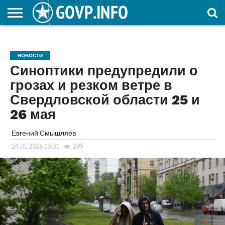
НОВОСТИ
ОБЩЕСТВО
ЭКОНОМИКА
ПОЛИТИКА
ПРОИСШЕСТВИЯ
НАУКА И
КУЛЬТУРА
ЖКХ
СПОРТ
АВТОРСКОЕ
ИНТЕРЕСНОЕ
ОБРАЗОВАНИЕ
НОВОСТИ
Синоптики предупредили о
грозах и резком ветре в
Свердловской области 25 и
26 мая
Евгений Смышляев
24.05.2026 16:01
299