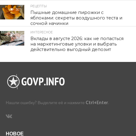
РЕЦЕПТЫ
307
Пышные домашние пирожки с
яблоками: секреты воздушного теста и
сочной начинки
ИНТЕРЕСНОЕ
483
Вклады в августе 2026: как не попасться
на маркетинговые уловки и выбрать
действительно выгодный депозит
Нашли ошибку? Выделите её и нажмите
Ctrl+Enter
.
НОВОЕ