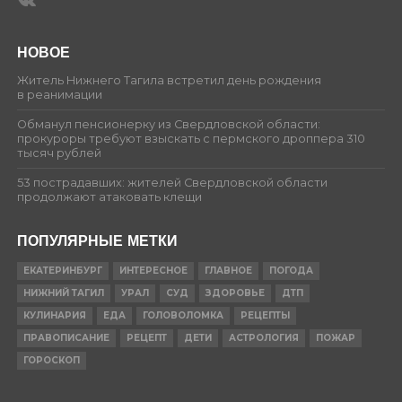
НОВОЕ
Житель Нижнего Тагила встретил день рождения
в реанимации
Обманул пенсионерку из Свердловской области:
прокуроры требуют взыскать с пермского дроппера 310
тысяч рублей
53 пострадавших: жителей Свердловской области
продолжают атаковать клещи
ПОПУЛЯРНЫЕ МЕТКИ
ЕКАТЕРИНБУРГ
ИНТЕРЕСНОЕ
ГЛАВНОЕ
ПОГОДА
НИЖНИЙ ТАГИЛ
УРАЛ
СУД
ЗДОРОВЬЕ
ДТП
КУЛИНАРИЯ
ЕДА
ГОЛОВОЛОМКА
РЕЦЕПТЫ
ПРАВОПИСАНИЕ
РЕЦЕПТ
ДЕТИ
АСТРОЛОГИЯ
ПОЖАР
ГОРОСКОП