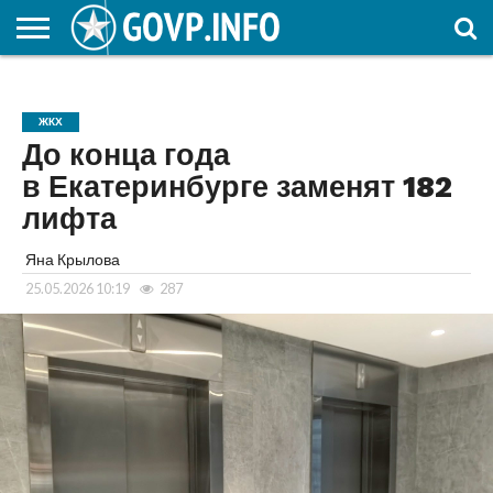
НОВОСТИ
ОБЩЕСТВО
ЭКОНОМИКА
ПОЛИТИКА
ПРОИСШЕСТВИЯ
НАУКА И
КУЛЬТУРА
ЖКХ
СПОРТ
АВТОРСКОЕ
ИНТЕРЕСНОЕ
ОБРАЗОВАНИЕ
ЖКХ
До конца года
в Екатеринбурге заменят 182
лифта
Яна Крылова
25.05.2026 10:19
287