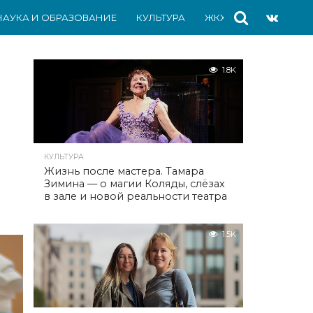
НАУКА И ОБРАЗОВАНИЕ
КУЛЬТУРА
ЖКХ
СПОРТ
АВ
1.8K
КУЛЬТУРА
Жизнь после мастера. Тамара
Зимина — о магии Коляды, слёзах
в зале и новой реальности театра
1.5K