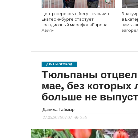
Центр перекрыт, бегут тысячи: в
Эвакуир
Екатеринбурге стартует
в Екате
грандиозный марафон «Европа-
замыка
Азия»
загорел
ДАЧА И ОГОРОД
Тюльпаны отцвели
мае, без которых
больше не выпуст
Данила Таймыр
27.05.2026 07:07
256