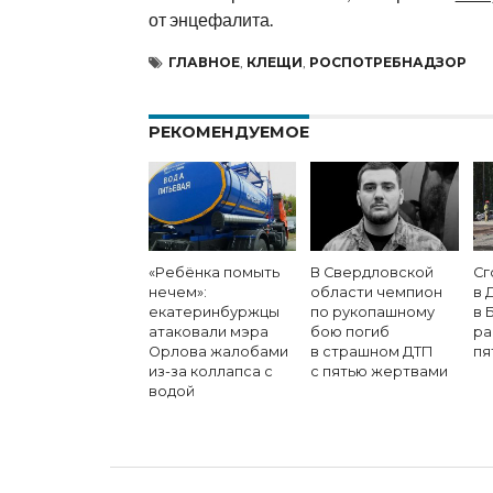
от энцефалита.
ГЛАВНОЕ
,
КЛЕЩИ
,
РОСПОТРЕБНАДЗОР
РЕКОМЕНДУЕМОЕ
«Ребёнка помыть
В Свердловской
Сг
нечем»:
области чемпион
в 
екатеринбуржцы
по рукопашному
в 
атаковали мэра
бою погиб
ра
Орлова жалобами
в страшном ДТП
пя
из-за коллапса с
с пятью жертвами
водой