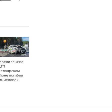
орели заживо:
ДТП
Белоярском
йоне погибли
ть человек