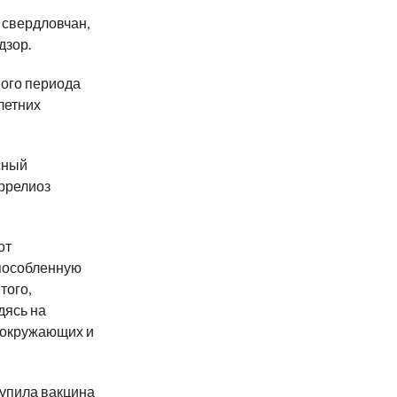
. свердловчан,
дзор.
ного периода
летних
сный
ррелиоз
от
способленную
того,
дясь на
, окружающих и
упила
вакцина