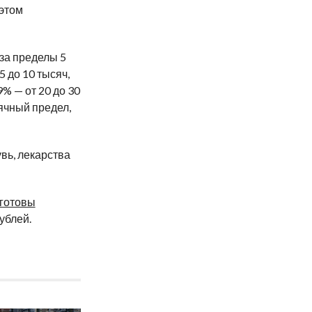
 этом
за пределы 5
5 до 10 тысяч,
9% — от 20 до 30
сячный предел,
вь, лекарства
готовы
ублей.