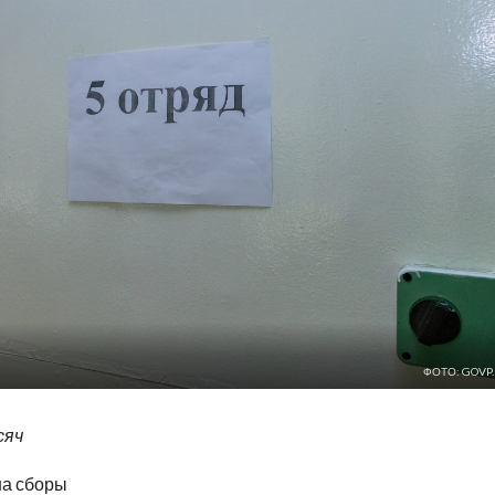
ФОТО: GOVP.
сяч
на сборы