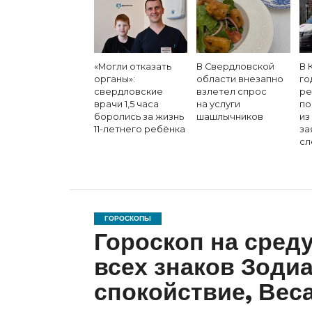
«Могли отказать
В Свердловской
В 
органы»:
области внезапно
го
свердловские
взлетел спрос
ре
врачи 1,5 часа
на услуги
по
боролись за жизнь
шашлычников
из
11-летнего ребёнка
за
сл
ГОРОСКОПЫ
Гороскоп на среду
всех знаков Зоди
спокойствие, Вес