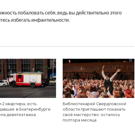
жность побаловать себя, ведь вы действительно этого
йтесь избегать инфантильности.
 2 квартиры, есть
Библиотекарей Свердловской
давшая: в Екатеринбурге
области приглашают показать
ула девятиэтажка
своё мастерство: осталось
полтора месяца