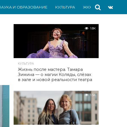
НАУКА И ОБРАЗОВАНИЕ
КУЛЬТУРА
ЖКХ
СПОРТ
АВ
1.8K
КУЛЬТУРА
Жизнь после мастера. Тамара
Зимина — о магии Коляды, слёзах
в зале и новой реальности театра
1.5K