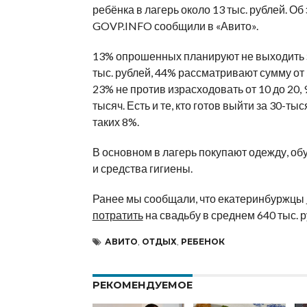
ребёнка в лагерь около 13 тыс. рублей. Об
GOVP.INFO сообщили в «Авито».
13% опрошенных планируют не выходить 
тыс. рублей, 44% рассматривают сумму от 
23% не против израсходовать от 10 до 20, 
тысяч. Есть и те, кто готов выйти за 30-ты
таких 8%.
В основном в лагерь покупают одежду, обу
и средства гигиены.
Ранее мы сообщали, что екатеринбуржцы
потратить
на свадьбу в среднем 640 тыс. р
АВИТО
,
ОТДЫХ
,
РЕБЕНОК
РЕКОМЕНДУЕМОЕ