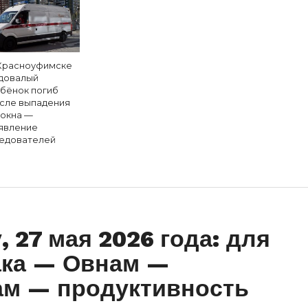
Красноуфимске
довалый
бёнок погиб
сле выпадения
 окна —
явление
едователей
, 27 мая 2026 года: для
ака — Овнам —
ам — продуктивность