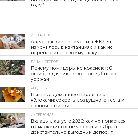
году?
ИНТЕРЕСНОЕ
320
Августовские перемены в ЖКХ: что
изменилось в квитанциях и как не
переплатить за коммуналку
ДАЧА И ОГОРОД
315
Почему помидоры не краснеют: 6
ошибок дачников, которые убивают
урожай
РЕЦЕПТЫ
296
Пышные домашние пирожки с
яблоками: секреты воздушного теста и
сочной начинки
ИНТЕРЕСНОЕ
463
Вклады в августе 2026: как не попасться
на маркетинговые уловки и выбрать
действительно выгодный депозит