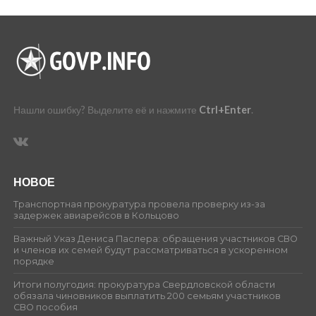
Нашли ошибку? Выделите её и нажмите
Ctrl+Enter
.
НОВОЕ
Транспортная прокуратура провела проверку из-за
задержек авиарейсов в Кольцово
Важный Указ Дениса Паслера: обращения участников СВО
и членов их семей будут рассматриваться в ускоренном
порядке
Итоги полугодия: прокуратура Свердловской области
обязала чиновников выплатить 200 семьям участников
СВО пособия