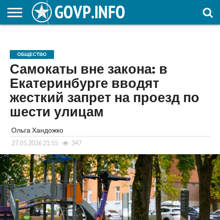
НОВОСТИ
ОБЩЕСТВО
ЭКОНОМИКА
ПОЛИТИКА
ПРОИСШЕСТВИЯ
НАУКА И
КУЛЬТУРА
ЖКХ
СПОРТ
АВТОРСКОЕ
ИНТЕРЕСНОЕ
ОБРАЗОВАНИЕ
ОБЩЕСТВО
Самокаты вне закона: в
Екатеринбурге вводят
жесткий запрет на проезд по
шести улицам
Ольга Хандожко
27.05.2026 21:55
347