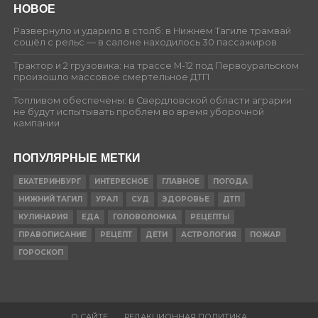
НОВОЕ
Развернуло и ударило в столб: в Нижнем Тагиле трамвай
сошёл с рельс — в салоне находилось 30 пассажиров
Трактор и 2 грузовика: на трассе М-12 под Первоуральском
произошло массовое смертельное ДТП
Топливом обеспечены: в Свердловской области аграрии
не будут испытывать проблем во время уборочной
кампании
ПОПУЛЯРНЫЕ МЕТКИ
ЕКАТЕРИНБУРГ
ИНТЕРЕСНОЕ
ГЛАВНОЕ
ПОГОДА
НИЖНИЙ ТАГИЛ
УРАЛ
СУД
ЗДОРОВЬЕ
ДТП
КУЛИНАРИЯ
ЕДА
ГОЛОВОЛОМКА
РЕЦЕПТЫ
ПРАВОПИСАНИЕ
РЕЦЕПТ
ДЕТИ
АСТРОЛОГИЯ
ПОЖАР
ГОРОСКОП
О САЙТЕ
РЕДАКЦИОННАЯ ПОЛИТИКА