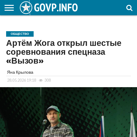
НОВОСТИ
ОБЩЕСТВО
ЭКОНОМИКА
ПОЛИТИКА
ПРОИСШЕСТВИЯ
НАУКА И
КУЛЬТУРА
ЖКХ
СПОРТ
АВТОРСКОЕ
ИНТЕРЕСНОЕ
ОБРАЗОВАНИЕ
ОБЩЕСТВО
Артём Жога открыл шестые
соревнования спецназа
«Вызов»
Яна Крылова
28.05.2026 19:18
308