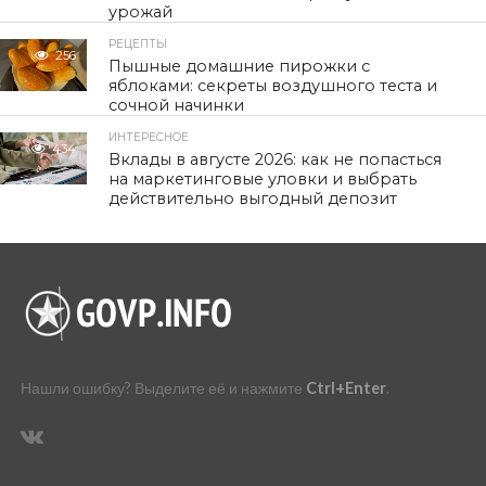
урожай
РЕЦЕПТЫ
256
Пышные домашние пирожки с
яблоками: секреты воздушного теста и
сочной начинки
ИНТЕРЕСНОЕ
434
Вклады в августе 2026: как не попасться
на маркетинговые уловки и выбрать
действительно выгодный депозит
Нашли ошибку? Выделите её и нажмите
Ctrl+Enter
.