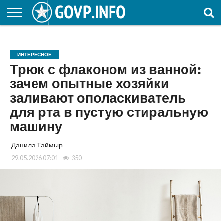
НОВОСТИ
ОБЩЕСТВО
ЭКОНОМИКА
ПОЛИТИКА
ПРОИСШЕСТВИЯ
НАУКА И
КУЛЬТУРА
ЖКХ
СПОРТ
АВТОРСКОЕ
ИНТЕРЕСНОЕ
ОБРАЗОВАНИЕ
ИНТЕРЕСНОЕ
Трюк с флаконом из ванной:
зачем опытные хозяйки
заливают ополаскиватель
для рта в пустую стиральную
машину
Данила Таймыр
29.05.2026 07:01
350