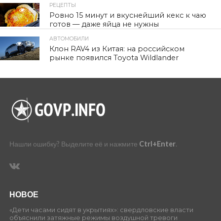
РЕЦЕПТЫ
85
Ровно 15 минут и вкуснейший кекс к чаю
готов — даже яйца не нужны
АВТОМОБИЛИ
140
Клон RAV4 из Китая: на российском
рынке появился Toyota Wildlander
Нашли ошибку? Выделите её и нажмите
Ctrl+Enter
.
НОВОЕ
«Дети часами сидят в укрытиях»: свердловские власти
объяснили затяжные режимы воздушной тревоги