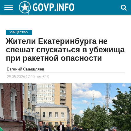
НОВОСТИ
ОБЩЕСТВО
ЭКОНОМИКА
ПОЛИТИКА
ПРОИСШЕСТВИЯ
НАУКА И
КУЛЬТУРА
ЖКХ
СПОРТ
АВТОРСКОЕ
ИНТЕРЕСНОЕ
ОБРАЗОВАНИЕ
ОБЩЕСТВО
Жители Екатеринбурга не
спешат спускаться в убежища
при ракетной опасности
Евгений Смышляев
29.05.2026 17:40
843