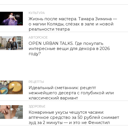
КУЛЬТУРА
1.8K
Жизнь после мастера. Тамара Зимина —
о магии Коляды, слёзах в зале и новой
реальности театра
АВТОРСКОЕ
1.5K
OPEN URBAN TALKS. Где покупать
интересные вещи для декора в 2026
году?
РЕЦЕПТЫ
39
Идеальный сметанник: рецепт
нежнейшего десерта с голубикой или
классический вариант
ЗДОРОВЬЕ
109
Комариные укусы чешутся часами:
аптечное средство за 50 рублей снимает
зуд за 2 минуты — и это не Фенистил