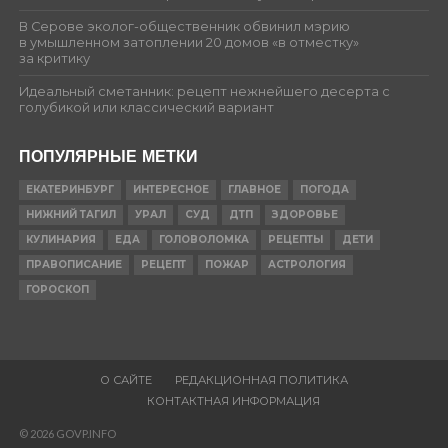
В Серове эколог-общественник обвинил мэрию
в умышленном затоплении 20 домов «в отместку»
за критику
Идеальный сметанник: рецепт нежнейшего десерта с
голубикой или классический вариант
ПОПУЛЯРНЫЕ МЕТКИ
ЕКАТЕРИНБУРГ
ИНТЕРЕСНОЕ
ГЛАВНОЕ
ПОГОДА
НИЖНИЙ ТАГИЛ
УРАЛ
СУД
ДТП
ЗДОРОВЬЕ
КУЛИНАРИЯ
ЕДА
ГОЛОВОЛОМКА
РЕЦЕПТЫ
ДЕТИ
ПРАВОПИСАНИЕ
РЕЦЕПТ
ПОЖАР
АСТРОЛОГИЯ
ГОРОСКОП
О САЙТЕ
РЕДАКЦИОННАЯ ПОЛИТИКА
КОНТАКТНАЯ ИНФОРМАЦИЯ
© 2026 GOVP.INFO