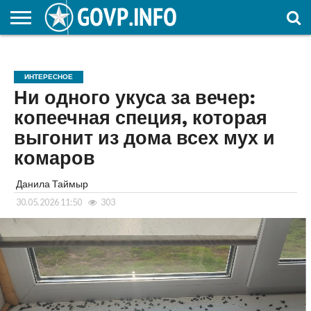
НОВОСТИ
ОБЩЕСТВО
ЭКОНОМИКА
ПОЛИТИКА
ПРОИСШЕСТВИЯ
НАУКА И
КУЛЬТУРА
ЖКХ
СПОРТ
АВТОРСКОЕ
ИНТЕРЕСНОЕ
ОБРАЗОВАНИЕ
ИНТЕРЕСНОЕ
Ни одного укуса за вечер:
копеечная специя, которая
выгонит из дома всех мух и
комаров
Данила Таймыр
30.05.2026 11:50
303