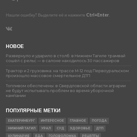
Нашли ошибку? Выделите её и нажмите
Ctrl+Enter
.
НОВОЕ
Развернуло и ударило в столб: в Нижнем Тагиле трамвай
сошёл с рельс — в салоне находилось 30 пассажиров
Трактор и 2 грузовика: на трассе М-12 под Первоуральском
произошло массовое смертельное ДТП
Топливом обеспечены: в Свердловской области аграрии
не будут испытывать проблем во время уборочной
кампании
ПОПУЛЯРНЫЕ МЕТКИ
ЕКАТЕРИНБУРГ
ИНТЕРЕСНОЕ
ГЛАВНОЕ
ПОГОДА
НИЖНИЙ ТАГИЛ
УРАЛ
СУД
ЗДОРОВЬЕ
ДТП
КУЛИНАРИЯ
ЕДА
ГОЛОВОЛОМКА
РЕЦЕПТЫ