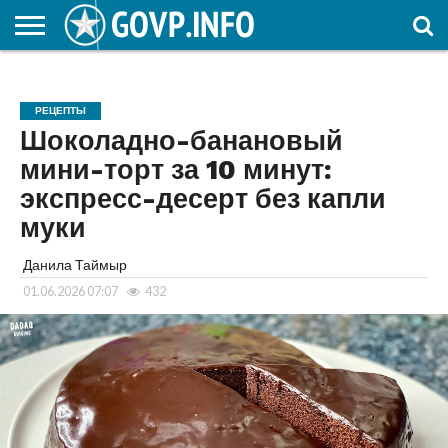
НОВОСТИ
ОБЩЕСТВО
ЭКОНОМИКА
ПОЛИТИКА
ПРОИСШЕСТВИЯ
НАУКА И
КУЛЬТУРА
ЖКХ
СПОРТ
АВТОРСКОЕ
ИНТЕРЕСНОЕ
ОБРАЗОВАНИЕ
РЕЦЕПТЫ
Шоколадно-банановый
мини-торт за 10 минут:
экспресс-десерт без капли
муки
Данила Таймыр
01.06.2026 07:07
432