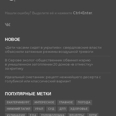
Нашли ошибку? Выделите её и нажмите
Ctrl+Enter
.
НОВОЕ
«Дети часами сидят в укрытиях»: свердловские власти
объяснили затяжные режимы воздушной тревоги
В Серове эколог-общественник обвинил мэрию
в умышленном затоплении 20 домов «в отместку»
за критику
Идеальный сметанник: рецепт нежнейшего десерта с
голубикой или классический вариант
ПОПУЛЯРНЫЕ МЕТКИ
ЕКАТЕРИНБУРГ
ИНТЕРЕСНОЕ
ГЛАВНОЕ
ПОГОДА
НИЖНИЙ ТАГИЛ
УРАЛ
СУД
ДТП
ЗДОРОВЬЕ
КУЛИНАРИЯ
ЕДА
ГОЛОВОЛОМКА
РЕЦЕПТЫ
ДЕТИ