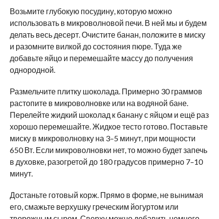
Возьмите глубокую посудину, которую можно
использовать в микроволновой печи. В ней мы и будем
делать весь десерт. Очистите банан, положите в миску
и разомните вилкой до состояния пюре. Туда же
добавьте яйцо и перемешайте массу до получения
однородной.
Размельчите плитку шоколада. Примерно 30 граммов
растопите в микроволновке или на водяной бане.
Перелейте жидкий шоколад к банану с яйцом и ещё раз
хорошо перемешайте. Жидкое тесто готово. Поставьте
миску в микроволновку на 3–5 минут, при мощности
650 Вт. Если микроволновки нет, то можно будет запечь
в духовке, разогретой до 180 градусов примерно 7–10
минут.
Достаньте готовый корж. Прямо в форме, не вынимая
его, смажьте верхушку греческим йогуртом или
творожным сыром. Сверху можно добавить немного