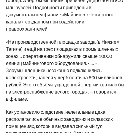
города. Энергокомпаниям причинен ущерб почти 800
млн рублей. Подробности приведены в
документальном фильме «Майнинг» «Четвертого
канала», созданном при содействии
правоохранителей.
«На производственной площадке завода (в Нижнем
Тагиле) и ещё на трёх площадках в промышленных
зонах… оперативники обнаружили свыше 10000
единиц майнингового оборудования. <…>
Злоумышленники незаконно подключились
к электросети, нанеся ущерб почти на 800 миллионов
рублей. Этого объёма украденной энергии хватило бы
на электроснабжение целого города», — говорится
в фильме.
Как установило следствие, нелегальные цеха
располагались в обычных заводских и складских
помещениях, которые выдавал сильный гул