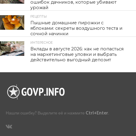
ошибок дачников, которые убивают
урожай
РЕЦЕПТЫ
311
Пышные домашние пирожки с
яблоками: секреты воздушного теста и
сочной начинки
ИНТЕРЕСНОЕ
502
Вклады в августе 2026: как не попасться
на маркетинговые уловки и выбрать
действительно выгодный депозит
Нашли ошибку? Выделите её и нажмите
Ctrl+Enter
.