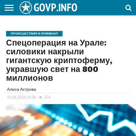
НОВОСТИ
ОБЩЕСТВО
ЭКОНОМИКА
ПОЛИТИКА
ПРОИСШЕСТВИЯ
НАУКА И
КУЛЬТУРА
ЖКХ
СПОРТ
АВТОРСКОЕ
ИНТЕРЕСНОЕ
ОБРАЗОВАНИЕ
ПРОИСШЕСТВИЯ И КРИМИНАЛ
Спецоперация на Урале:
силовики накрыли
гигантскую криптоферму,
укравшую свет на 800
миллионов
Алиса Астрова
01.06.2026 19:36
254