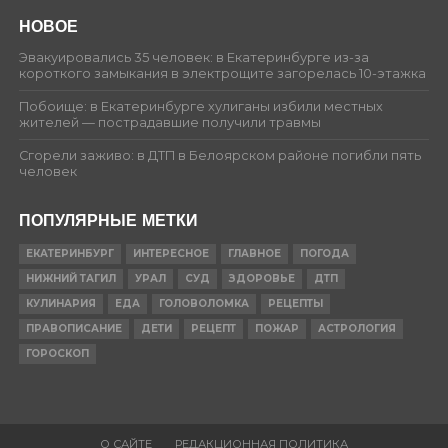
НОВОЕ
Эвакуировались 35 человек: в Екатеринбурге из-за
короткого замыкания в электрощите загорелась 10-этажка
Побоище: в Екатеринбурге хулиганы избили местных
жителей — пострадавшие получили травмы
Сгорели заживо: в ДТП в Белоярском районе погибли пять
человек
ПОПУЛЯРНЫЕ МЕТКИ
ЕКАТЕРИНБУРГ
ИНТЕРЕСНОЕ
ГЛАВНОЕ
ПОГОДА
НИЖНИЙ ТАГИЛ
УРАЛ
СУД
ЗДОРОВЬЕ
ДТП
КУЛИНАРИЯ
ЕДА
ГОЛОВОЛОМКА
РЕЦЕПТЫ
ПРАВОПИСАНИЕ
ДЕТИ
РЕЦЕПТ
ПОЖАР
АСТРОЛОГИЯ
ГОРОСКОП
О САЙТЕ
РЕДАКЦИОННАЯ ПОЛИТИКА