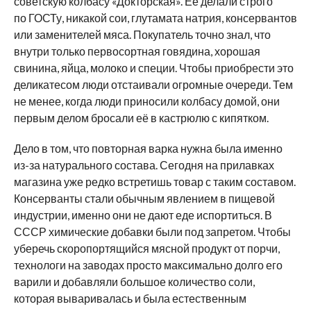
советскую колбасу «Докторская». Её делали строго
по ГОСТу, никакой сои, глутамата натрия, консервантов
или заменителей мяса. Покупатель точно знал, что
внутри только первосортная говядина, хорошая
свинина, яйца, молоко и специи. Чтобы приобрести это
деликатесом люди отстаивали огромные очереди. Тем
не менее, когда люди приносили колбасу домой, они
первым делом бросали её в кастрюлю с кипятком.
Дело в том, что повторная варка нужна была именно
из-за натурального состава. Сегодня на прилавках
магазина уже редко встретишь товар с таким составом.
Консерванты стали обычным явлением в пищевой
индустрии, именно они не дают еде испортиться. В
СССР химические добавки были под запретом. Чтобы
уберечь скоропортящийся мясной продукт от порчи,
технологи на заводах просто максимально долго его
варили и добавляли большое количество соли,
которая вываривалась и была естественным