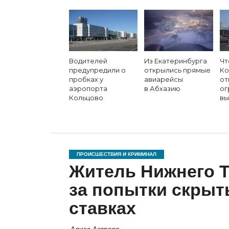
Водителей
Из Екатеринбурга
Чт
предупредили о
открылись прямые
Ко
пробках у
авиарейсы
от
аэропорта
в Абхазию
ог
Кольцово
вы
ПРОИСШЕСТВИЯ И КРИМИНАЛ
Житель Нижнего Т
за попытки скрыт
ставках
Алиса Астрова