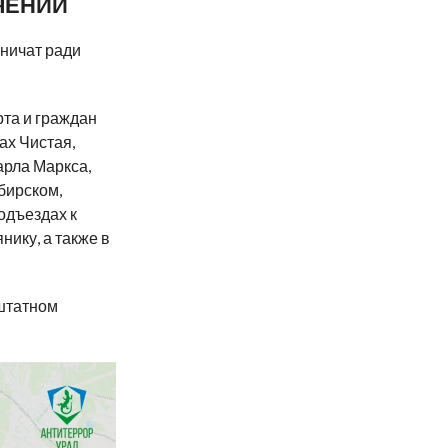
ЧЕНИЙ
ничат ради
рта и граждан
ах Чистая,
арла Маркса,
бирском,
одъездах к
ику, а также в
 штатном