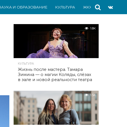
НАУКА И ОБРАЗОВАНИЕ
КУЛЬТУРА
ЖКХ
СПОРТ
АВ
1.8K
КУЛЬТУРА
Жизнь после мастера. Тамара
Зимина — о магии Коляды, слёзах
в зале и новой реальности театра
1.5K