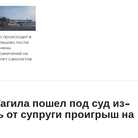
о происходит в
льцово после
мены
раничений на
лет самолетов
агила пошел под суд из-
ь от супруги проигрыш на