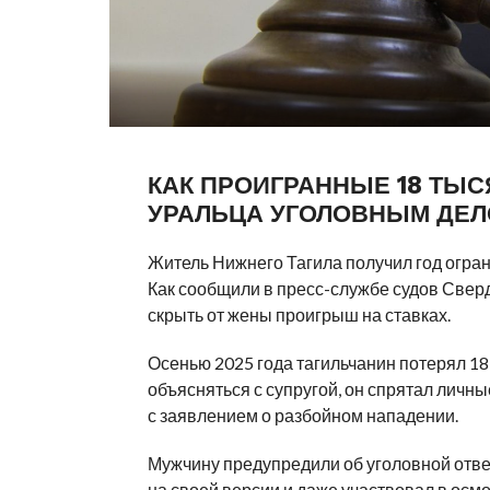
КАК ПРОИГРАННЫЕ 18 ТЫС
УРАЛЬЦА УГОЛОВНЫМ ДЕЛ
Житель Нижнего Тагила получил год огра
Как сообщили в пресс-службе судов Свер
скрыть от жены проигрыш на ставках.
Осенью 2025 года тагильчанин потерял 18
объясняться с супругой, он спрятал личн
с заявлением о разбойном нападении.
Мужчину предупредили об уголовной отве
на своей версии и даже участвовал в ос