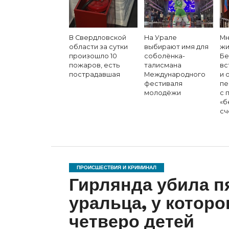
В Свердловской
На Урале
Мн
области за сутки
выбирают имя для
жи
произошло 10
соболёнка-
Бе
пожаров, есть
талисмана
вс
пострадавшая
Международного
и 
фестиваля
пе
молодёжи
с 
«б
сч
ПРОИСШЕСТВИЯ И КРИМИНАЛ
Гирлянда убила п
уральца, у которо
четверо детей