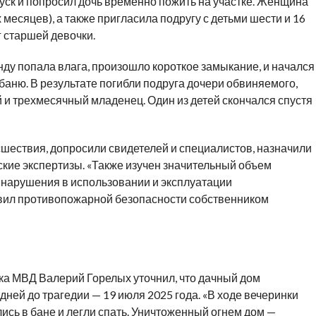
уск и попросил дочь временно пожить на участке. Женщина
 месяцев), а также пригласила подругу с детьми шести и 16
г старшей девочки.
нду попала влага, произошло короткое замыкание, и начался
баню. В результате погибли подруга дочери обвиняемого,
 и трехмесячный младенец. Один из детей скончался спустя
шествия, допросили свидетелей и специалистов, назначили
кие экспертизы. «Также изучен значительный объем
нарушения в использовании и эксплуатации
авил противопожарной безопасности собственником
ка МВД Валерий Горелых уточнил, что дачный дом
ней до трагедии — 19 июля 2025 года. «В ходе вечеринки
ись в бане и легли спать. Уничтоженный огнем дом —