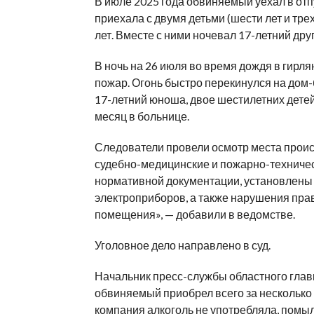
В июле 2025 года обвиняемый уехал в отп
приехала с двумя детьми (шести лет и трех
лет. Вместе с ними ночевал 17-летний дру
В ночь на 26 июля во время дождя в гирля
пожар. Огонь быстро перекинулся на дом-
17-летний юноша, двое шестилетних детей
месяц в больнице.
Следователи провели осмотр места проис
судебно-медицинские и пожарно-техничес
нормативной документации, установлены 
электроприборов, а также нарушения пр
помещения», — добавили в ведомстве.
Уголовное дело направлено в суд.
Начальник пресс-службы областного глав
обвиняемый приобрел всего за несколько д
компания алкоголь не употребляла, помыл