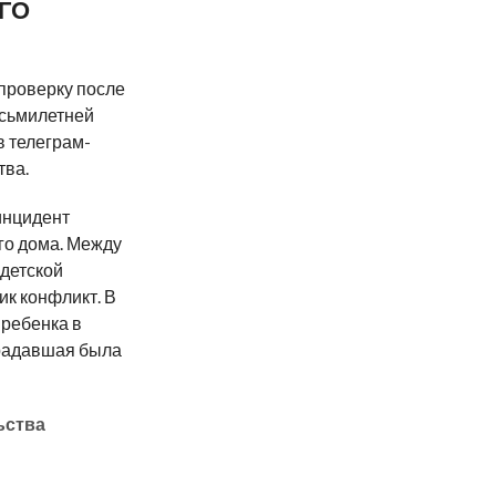
ГО
проверку после
осьмилетней
в телеграм-
тва.
инцидент
го дома. Между
 детской
ик конфликт. В
 ребенка в
традавшая была
ьства