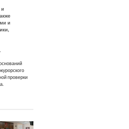
 и
акже
ми и
ики,
—
.
 оснований
курорского
ной проверки
а.