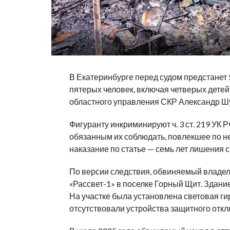
В Екатеринбурге перед судом предстанет
пятерых человек, включая четверых дете
областного управления СКР Александр Шу
Фигуранту инкриминируют ч. 3 ст. 219 УК
обязанным их соблюдать, повлекшее по н
наказание по статье — семь лет лишения 
По версии следствия, обвиняемый владе
«Рассвет-1» в поселке Горный Щит. Здани
На участке была установлена световая г
отсутствовали устройства защитного отк