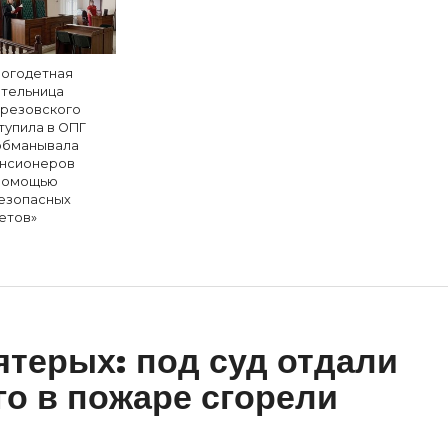
огодетная
тельница
резовского
тупила в ОПГ
обманывала
нсионеров
помощью
езопасных
етов»
ятерых: под суд отдали
го в пожаре сгорели