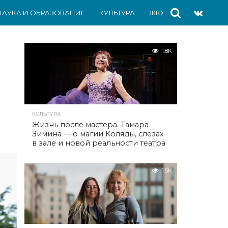
НАУКА И ОБРАЗОВАНИЕ
КУЛЬТУРА
ЖКХ
СПОРТ
АВ
1.8K
КУЛЬТУРА
Жизнь после мастера. Тамара
Зимина — о магии Коляды, слёзах
в зале и новой реальности театра
1.5K