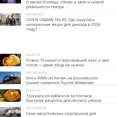
о магии Коляды, слёзах в зале и новой
реальности театра
АВТОРСКОЕ
1.5K
OPEN URBAN TALKS. Где покупать
интересные вещи для декора в 2026
году?
РЕЦЕПТЫ
40
Ровно 15 минут и вкуснейший кекс к чаю
готов — даже яйца не нужны
АВТОМОБИЛИ
95
Клон RAV4 из Китая: на российском
рынке появился Toyota Wildlander
РЕЦЕПТЫ
80
Три рагу из кабачков за полчаса:
быстрые рецепты для летнего ужина
АВТОМОБИЛИ
437
Семь августовских сюрпризов для