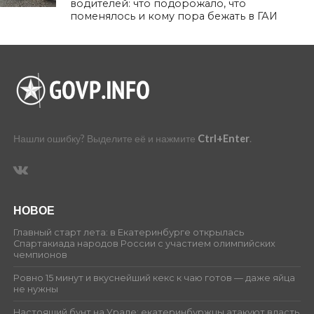
водителей: что подорожало, что
поменялось и кому пора бежать в ГАИ
Нашли ошибку? Выделите её и нажмите
Ctrl+Enter
.
НОВОЕ
Главный старт лета: в Екатеринбурге открылась
Спартакиада народов России с участием олимпийских
чемпионов
Ровно 15 минут и вкуснейший кекс к чаю готов — даже яйца
не нужны
Настоящий бунт на Урале: екатеринбуржцы атакуют власть