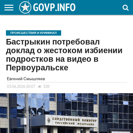
НОВОСТИ
ОБЩЕСТВО
ЭКОНОМИКА
ПОЛИТИКА
ПРОИСШЕСТВИЯ
НАУКА И
КУЛЬТУРА
ЖКХ
СПОРТ
АВТОРСКОЕ
ИНТЕРЕСНОЕ
ОБРАЗОВАНИЕ
ПРОИСШЕСТВИЯ И КРИМИНАЛ
Бастрыкин потребовал
доклад о жестоком избиении
подростков на видео в
Первоуральске
Евгений Смышляев
03.06.2026 20:07
328