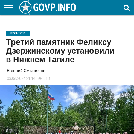
НОВОСТИ
ОБЩЕСТВО
ЭКОНОМИКА
ПОЛИТИКА
ПРОИСШЕСТВИЯ
НАУКА И
КУЛЬТУРА
ЖКХ
СПОРТ
АВТОРСКОЕ
ИНТЕРЕСНОЕ
ОБРАЗОВАНИЕ
КУЛЬТУРА
Третий памятник Феликсу
Дзержинскому установили
в Нижнем Тагиле
Евгений Смышляев
03.06.2026 21:14
313