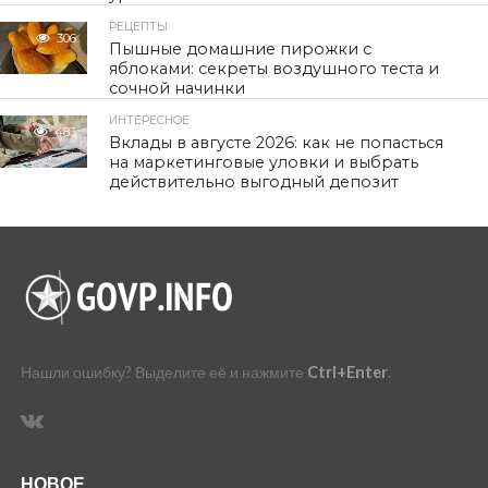
РЕЦЕПТЫ
306
Пышные домашние пирожки с
яблоками: секреты воздушного теста и
сочной начинки
ИНТЕРЕСНОЕ
483
Вклады в августе 2026: как не попасться
на маркетинговые уловки и выбрать
действительно выгодный депозит
Нашли ошибку? Выделите её и нажмите
Ctrl+Enter
.
НОВОЕ