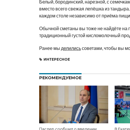
Белый, бородинский, нарезной, с семечкам
вместо всего свежая лепёшка из тандыра.
каждом столе независимо от приёма пищи, 
Обычной сметаны вы тоже не найдёте на п
традиционный густой кисломолочный прод
Ранее мы
делились
советами, чтобы вы мо
ИНТЕРЕСНОЕ
РЕКОМЕНДУЕМОЕ
Паслер сообщил о введении
В Екат