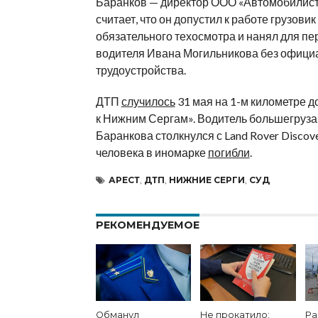
Баранков — директор ООО «Автомобилист
считает, что он допустил к работе грузовик
обязательного техосмотра и нанял для п
водителя Ивана Могильникова без офици
трудоустройства.
ДТП
случилось
31 мая на 1-м километре д
к Нижним Сергам». Водитель большегруза
Баранкова столкнулся с Land Rover Discove
человека в иномарке
погибли
.
АРЕСТ
,
ДТП
,
НИЖНИЕ СЕРГИ
,
СУД
РЕКОМЕНДУЕМОЕ
Обманул
Не прокатило:
Ра