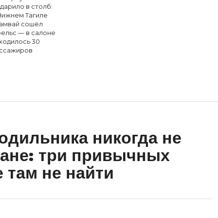
ударило в столб:
Нижнем Тагиле
амвай сошёл
рельс — в салоне
ходилось 30
ссажиров
лодильника никогда не
тане: три привычных
 там не найти