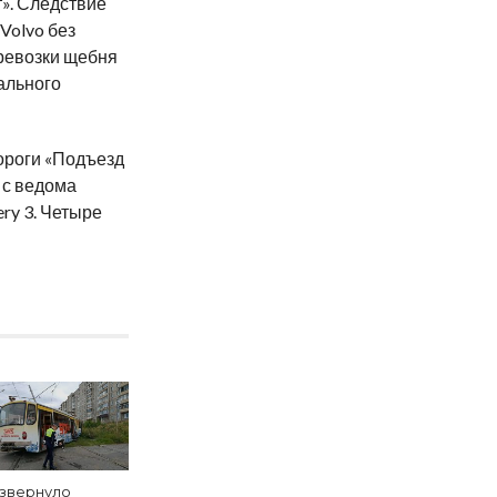
». Следствие
 Volvo без
еревозки щебня
ального
ороги «Подъезд
 с ведома
ry 3. Четыре
звернуло