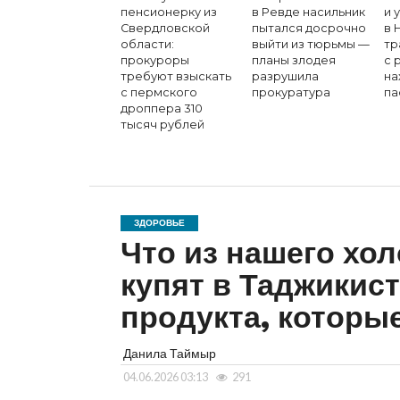
пенсионерку из
в Ревде насильник
и 
Свердловской
пытался досрочно
в 
области:
выйти из тюрьмы —
тр
прокуроры
планы злодея
с 
требуют взыскать
разрушила
на
с пермского
прокуратура
па
дроппера 310
тысяч рублей
ЗДОРОВЬЕ
Что из нашего хо
купят в Таджикис
продукта, которые
Данила Таймыр
04.06.2026 03:13
291