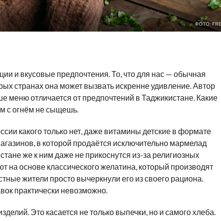
ФОТО: FRE
ции и вкусовые предпочтения. То, что для нас — обычная
орых странах она может вызвать искренне удивление. Автор
ше меню отличается от предпочтений в Таджикистане. Какие
м с огнём не сыщешь.
ссии какого только нет, даже витамины детские в формате
магазинов, в которой продаётся исключительно мармелад
стане же к ним даже не прикоснутся из-за религиозных
т на основе классического желатина, который производят
стные жители просто вычеркнули его из своего рациона.
вок практически невозможно.
елий. Это касается не только выпечки, но и самого хлеба.