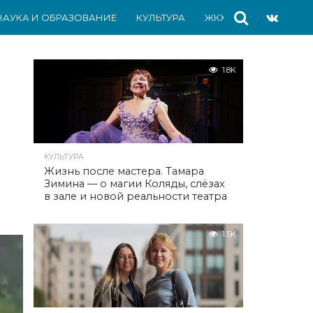
НАУКА И ОБРАЗОВАНИЕ
КУЛЬТУРА
ЖКХ
СПОРТ
АВ
1.8K
КУЛЬТУРА
Жизнь после мастера. Тамара
Зимина — о магии Коляды, слёзах
в зале и новой реальности театра
1.5K