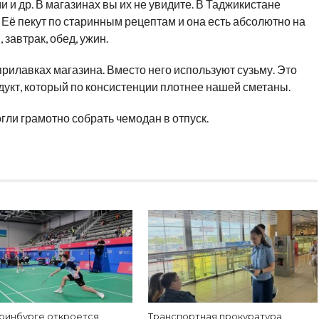
и и др. В магазинах вы их не увидите. В Таджикистане
 Её пекут по старинным рецептам и она есть абсолютно на
завтрак, обед, ужин.
рилавках магазина. Вместо него используют сузьму. Это
укт, который по консистенции плотнее нашей сметаны.
гли грамотно собрать чемодан в отпуск.
еринбурге откроется
Транспортная прокуратура