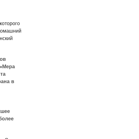
 которого
 домашний
нский
дов
«Мера
ста
рана в
кшее
более