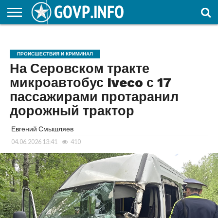
НОВОСТИ
ОБЩЕСТВО
ЭКОНОМИКА
ПОЛИТИКА
ПРОИСШЕСТВИЯ
НАУКА И
КУЛЬТУРА
ЖКХ
СПОРТ
АВТОРСКОЕ
ИНТЕРЕСНОЕ
ОБРАЗОВАНИЕ
ПРОИСШЕСТВИЯ И КРИМИНАЛ
На Серовском тракте
микроавтобус Iveco с 17
пассажирами протаранил
дорожный трактор
Евгений Смышляев
04.06.2026 13:41
410