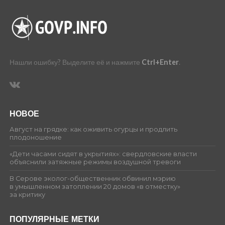
Нашли ошибку? Выделите её и нажмите
Ctrl+Enter
.
НОВОЕ
Август на грядке: как оживить огурцы и продлить
плодоношение
«Дети часами сидят в укрытиях»: свердловские власти
объяснили затяжные режимы воздушной тревоги
В Серове эколог-общественник обвинил мэрию
в умышленном затоплении 20 домов «в отместку»
за критику
ПОПУЛЯРНЫЕ МЕТКИ