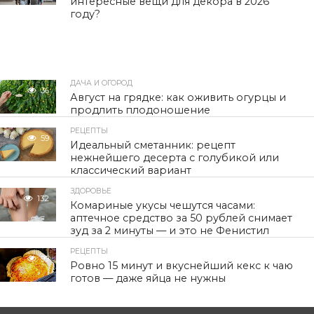
интересные вещи для декора в 2026
году?
ДАЧА И ОГОРОД
36
Август на грядке: как оживить огурцы и
продлить плодоношение
РЕЦЕПТЫ
59
Идеальный сметанник: рецепт
нежнейшего десерта с голубикой или
классический вариант
ЗДОРОВЬЕ
132
Комариные укусы чешутся часами:
аптечное средство за 50 рублей снимает
зуд за 2 минуты — и это не Фенистил
РЕЦЕПТЫ
99
Ровно 15 минут и вкуснейший кекс к чаю
готов — даже яйца не нужны