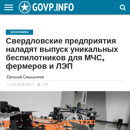
НОВОСТИ
ОБЩЕСТВО
ЭКОНОМИКА
ПОЛИТИКА
ПРОИСШЕСТВИЯ
НАУКА И
КУЛЬТУРА
ЖКХ
СПОРТ
АВТОРСКОЕ
ИНТЕРЕСНОЕ
ОБРАЗОВАНИЕ
ЭКОНОМИКА
Свердловские предприятия
наладят выпуск уникальных
беспилотников для МЧС,
фермеров и ЛЭП
Евгений Смышляев
11.06.2026 09:27
278