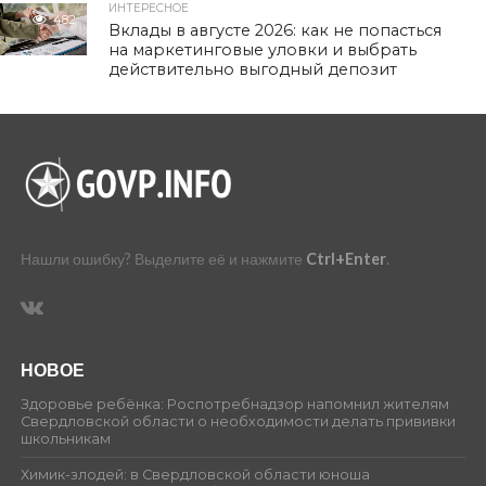
ИНТЕРЕСНОЕ
482
Вклады в августе 2026: как не попасться
на маркетинговые уловки и выбрать
действительно выгодный депозит
Нашли ошибку? Выделите её и нажмите
Ctrl+Enter
.
НОВОЕ
Здоровье ребёнка: Роспотребнадзор напомнил жителям
Свердловской области о необходимости делать прививки
школьникам
Химик-злодей: в Свердловской области юноша