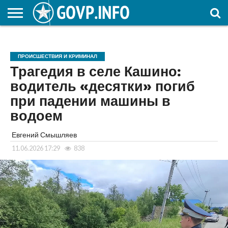
НОВОСТИ
ОБЩЕСТВО
ЭКОНОМИКА
ПОЛИТИКА
ПРОИСШЕСТВИЯ
НАУКА И
КУЛЬТУРА
ЖКХ
СПОРТ
АВТОРСКОЕ
ИНТЕРЕСНОЕ
ОБРАЗОВАНИЕ
ПРОИСШЕСТВИЯ И КРИМИНАЛ
Трагедия в селе Кашино:
водитель «десятки» погиб
при падении машины в
водоем
Евгений Смышляев
11.06.2026 17:29
838