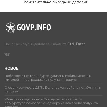
действительно выгодный депозит
Нашли ошибку? Выделите её и нажмите
Ctrl+Enter
.
НОВОЕ
Побоище: в Екатеринбурге хулиганы избили местных
жителей — пострадавшие получили травмы
Сгорели заживо: в ДТП в Белоярском районе погибли пять
человек
«Кинули» на удаленке: в Свердловской области
прокуратура помогла менеджеру из Кемерово получить
зарплату