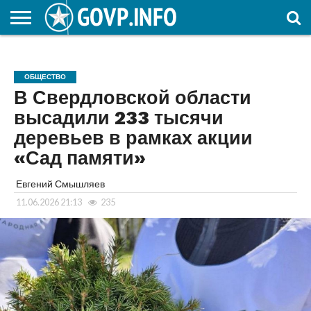
НОВОСТИ
ОБЩЕСТВО
ЭКОНОМИКА
ПОЛИТИКА
ПРОИСШЕСТВИЯ
НАУКА И
КУЛЬТУРА
ЖКХ
СПОРТ
АВТОРСКОЕ
ИНТЕРЕСНОЕ
ОБРАЗОВАНИЕ
ОБЩЕСТВО
В Свердловской области
высадили 233 тысячи
деревьев в рамках акции
«Сад памяти»
Евгений Смышляев
11.06.2026 21:13
235