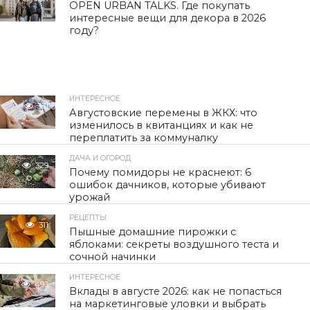
OPEN URBAN TALKS. Где покупать
интересные вещи для декора в 2026
году?
ИНТЕРЕСНОЕ
331
Августовские перемены в ЖКХ: что
изменилось в квитанциях и как не
переплатить за коммуналку
ДАЧА И ОГОРОД
329
Почему помидоры не краснеют: 6
ошибок дачников, которые убивают
урожай
РЕЦЕПТЫ
311
Пышные домашние пирожки с
яблоками: секреты воздушного теста и
сочной начинки
ИНТЕРЕСНОЕ
493
Вклады в августе 2026: как не попасться
на маркетинговые уловки и выбрать