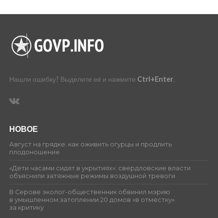
Нашли ошибку? Выделите её и нажмите
Ctrl+Enter
.
НОВОЕ
Август на грядке: как оживить огурцы и продлить
плодоношение
«Дети часами сидят в укрытиях»: свердловские власти
объяснили затяжные режимы воздушной тревоги
В Серове эколог-общественник обвинил мэрию
в умышленном затоплении 20 домов «в отместку»
за критику