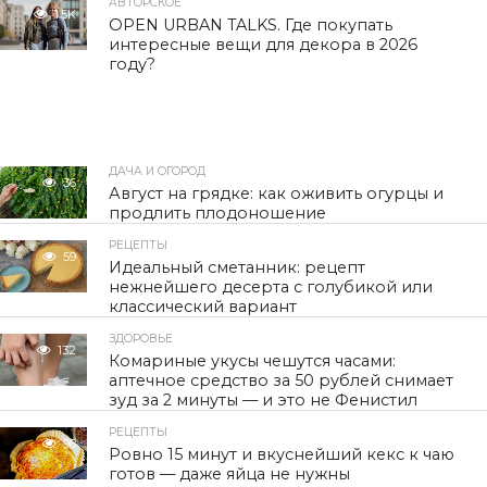
АВТОРСКОЕ
1.5K
OPEN URBAN TALKS. Где покупать
интересные вещи для декора в 2026
году?
ДАЧА И ОГОРОД
36
Август на грядке: как оживить огурцы и
продлить плодоношение
РЕЦЕПТЫ
59
Идеальный сметанник: рецепт
нежнейшего десерта с голубикой или
классический вариант
ЗДОРОВЬЕ
132
Комариные укусы чешутся часами:
аптечное средство за 50 рублей снимает
зуд за 2 минуты — и это не Фенистил
РЕЦЕПТЫ
98
Ровно 15 минут и вкуснейший кекс к чаю
готов — даже яйца не нужны