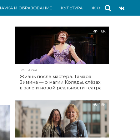
НАУКА И ОБРАЗОВАНИЕ
КУЛЬТУРА
ЖКХ
СПОРТ
АВ
1.8K
КУЛЬТУРА
Жизнь после мастера. Тамара
Зимина — о магии Коляды, слёзах
в зале и новой реальности театра
1.5K