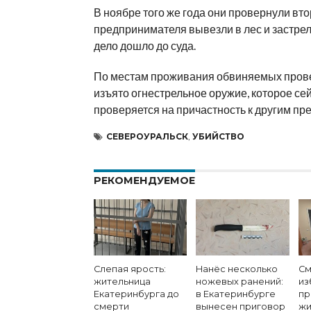
В ноябре того же года они провернули вт
предпринимателя вывезли в лес и застрел
дело дошло до суда.
По местам проживания обвиняемых пров
изъято огнестрельное оружие, которое се
проверяется на причастность к другим пр
СЕВЕРОУРАЛЬСК
,
УБИЙСТВО
РЕКОМЕНДУЕМОЕ
Слепая ярость:
Нанёс несколько
См
жительница
ножевых ранений:
из
Екатеринбурга до
в Екатеринбурге
пр
смерти
вынесен приговор
жи