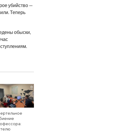
орое убийство —
или. Теперь
едены обыски,
йчас
еступлениям.
ертельное
биение
офессора:
телю