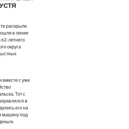
ПУСТЯ
сти раскрыли
зошли в лихие
 62-летнего
го округа
рыстных
о
и вместе с уже
йство
ьска. Тот с
аправлялся в
дались его на
и машину под
еньги.