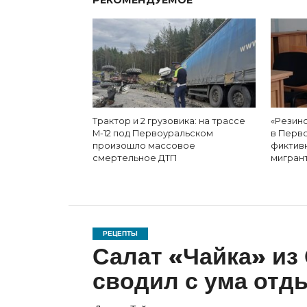
Трактор и 2 грузовика: на трассе
«Резино
М-12 под Первоуральском
в Перв
произошло массовое
фиктив
смертельное ДТП
мигран
РЕЦЕПТЫ
Салат «Чайка» из
сводил с ума отд