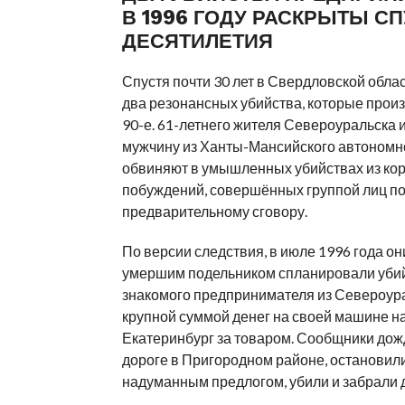
В 1996 ГОДУ РАСКРЫТЫ С
ДЕСЯТИЛЕТИЯ
Спустя почти 30 лет в Свердловской обла
два резонансных убийства, которые прои
90-е. 61-летнего жителя Североуральска и
мужчину из Ханты-Мансийского автономно
обвиняют в умышленных убийствах из ко
побуждений, совершённых группой лиц п
предварительному сговору.
По версии следствия, в июле 1996 года он
умершим подельником спланировали уби
знакомого предпринимателя из Североурал
крупной суммой денег на своей машине н
Екатеринбург за товаром. Сообщники дож
дороге в Пригородном районе, остановил
надуманным предлогом, убили и забрали д