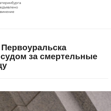
атеринбурга
едъявлено
винение
 Первоуральска
 судом за смертельные
цу