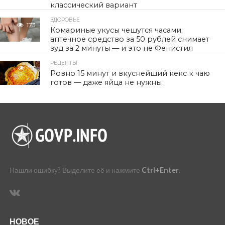
классический вариант
ЗДОРОВЬЕ
173
Комариные укусы чешутся часами:
аптечное средство за 50 рублей снимает
зуд за 2 минуты — и это не Фенистил
РЕЦЕПТЫ
117
Ровно 15 минут и вкуснейший кекс к чаю
готов — даже яйца не нужны
Нашли ошибку? Выделите её и нажмите
Ctrl+Enter
.
НОВОЕ