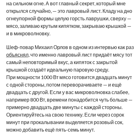
на сильном огне. А вот главный секрет, который мне
открылся случайно, — это лавровый лист. Кладу на дно
огнеупорной формы целую горсть лаврушки, сверху —
мясо, заливаю крутым кипятком, закрываю крышкой —
и в микроволновку.
Шеф-повар Михаил Орлов в одном из интервью как раз
объяснял
, что именно лавровый лист придаёт мясу тот
самый неповторимый вкус, а кипяток с закрытой
крышкой создаёт идеальную паровую среду.
При мощности 1000 Вт мясо готовится двадцать минут
с одной стороны, потом переворачиваете — и ещё
двадцать с другой. Если у вас микроволновка слабее,
например 800 Вт, времени понадобится чуть больше —
примерно двадцать две минуты с каждой стороны.
Ориентируйтесь на свою технику. Если через сорок
минут при прокалывании выделяется розовый сок,
можно добавить ещё пять-семь минут.