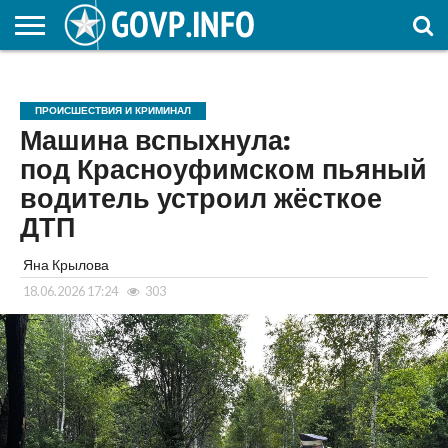
НОВОСТИ
ОБЩЕСТВО
ЭКОНОМИКА
ПОЛИТИКА
ПРОИСШЕСТВИЯ
НАУКА И
КУЛЬТУРА
ЖКХ
СПОРТ
АВТОРСКОЕ
ИНТЕРЕСНОЕ
ОБРАЗОВАНИЕ
ПРОИСШЕСТВИЯ И КРИМИНАЛ
Машина вспыхнула:
под Красноуфимском пьяный
водитель устроил жёсткое
ДТП
Яна Крылова
18.06.2026 17:24
303