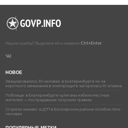
Нашли ошибку? Выделите её и нажмите
Ctrl+Enter
.
НОВОЕ
Эвакуировались 35 человек: в Екатеринбурге из-за
короткого замыкания в электрощите загорелась 10-этажка
Побоище: в Екатеринбурге хулиганы избили местных
жителей — пострадавшие получили травмы
Сгорели заживо: в ДТП в Белоярском районе погибли пять
человек
ПОПУЛЯРНЫЕ МЕТКИ