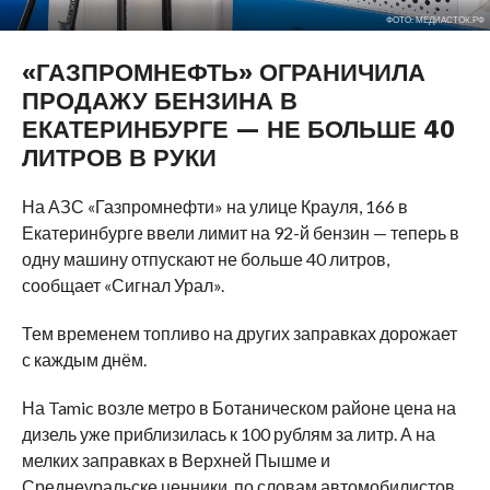
ФОТО: МЕДИАСТОК.РФ
«ГАЗПРОМНЕФТЬ» ОГРАНИЧИЛА
ПРОДАЖУ БЕНЗИНА В
ЕКАТЕРИНБУРГЕ — НЕ БОЛЬШЕ 40
ЛИТРОВ В РУКИ
На АЗС «Газпромнефти» на улице Крауля, 166 в
Екатеринбурге ввели лимит на 92-й бензин — теперь в
одну машину отпускают не больше 40 литров,
сообщает «Сигнал Урал».
Тем временем топливо на других заправках дорожает
с каждым днём.
На Tamic возле метро в Ботаническом районе цена на
дизель уже приблизилась к 100 рублям за литр. А на
мелких заправках в Верхней Пышме и
Среднеуральске ценники, по словам автомобилистов,