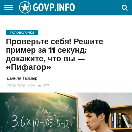
НОВОСТИ
ОБЩЕСТВО
ЭКОНОМИКА
ПОЛИТИКА
ПРОИСШЕСТВИЯ
НАУКА И
КУЛЬТУРА
ЖКХ
СПОРТ
АВТОРСКОЕ
ИНТЕРЕСНОЕ
ОБРАЗОВАНИЕ
ГОЛОВОЛОМКИ
Проверьте себя! Решите
пример за 11 секунд:
докажите, что вы —
«Пифагор»
Данила Таймыр
23.06.2026 14:24
227