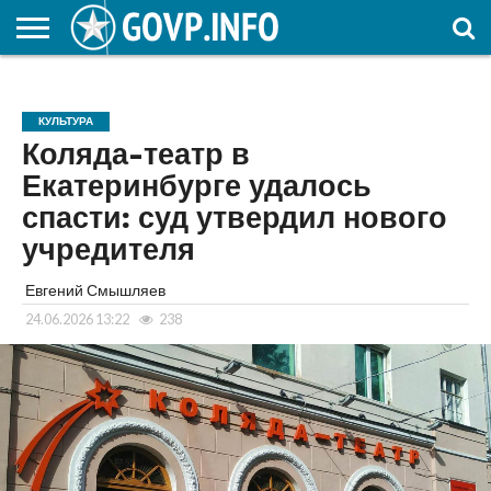
НОВОСТИ
ОБЩЕСТВО
ЭКОНОМИКА
ПОЛИТИКА
ПРОИСШЕСТВИЯ
НАУКА И
КУЛЬТУРА
ЖКХ
СПОРТ
АВТОРСКОЕ
ИНТЕРЕСНОЕ
ОБРАЗОВАНИЕ
КУЛЬТУРА
Коляда-театр в
Екатеринбурге удалось
спасти: суд утвердил нового
учредителя
Евгений Смышляев
24.06.2026 13:22
238