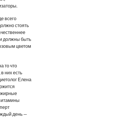
изаторы.
де всего
должно стоять
ачественнее
ки должны быть
озовым цветом
а то что
в них есть
диетолог Елена
ержится
3 жирные
 витамины
сперт
аждый день —