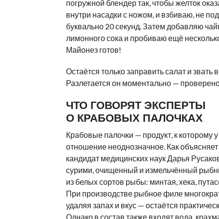
погружной блендер так, чтобы желток ока
внутри насадки с ножом, и взбиваю, не по
буквально 20 секунд. Затем добавляю ча
лимонного сока и пробиваю ещё несколько
Майонез готов!
Остаётся только заправить салат и звать вс
Разлетается он моментально — проверено 
ЧТО ГОВОРЯТ ЭКСПЕРТЫ
О КРАБОВЫХ ПАЛОЧКАХ
Крабовые палочки — продукт, к которому у
отношение неоднозначное. Как объясняет 
кандидат медицинских наук Дарья Русаков
сурими, очищенный и измельчённый рыб
из белых сортов рыбы: минтая, хека, путас
При производстве рыбное филе многокра
удаляя запах и вкус — остаётся практическ
Однако в состав также входят вода, крахм