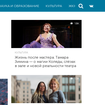
НАУКА И ОБРАЗОВАНИЕ
КУЛЬТУРА
ЖКХ
СПОРТ
АВ
1.8K
КУЛЬТУРА
Жизнь после мастера. Тамара
Зимина — о магии Коляды, слёзах
в зале и новой реальности театра
1.5K