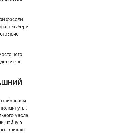
ой фасоли
 фасоль беру
ого ярче
место него
удет очень
АШНИЙ
 майонезом.
а полминуты.
льного масла,
ли, чайную
станавливаю