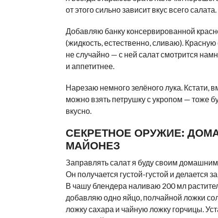
от этого сильно зависит вкус всего салата.
Добавляю банку консервированной красн
(жидкость, естественно, сливаю). Красную
не случайно — с ней салат смотрится намн
и аппетитнее.
Нарезаю немного зелёного лука. Кстати, в
можно взять петрушку с укропом — тоже б
вкусно.
СЕКРЕТНОЕ ОРУЖИЕ: ДОМ
МАЙОНЕЗ
Заправлять салат я буду своим домашним
Он получается густой-густой и делается з
В чашу блендера наливаю 200 мл растите
добавляю одно яйцо, полчайной ложки со
ложку сахара и чайную ложку горчицы. У