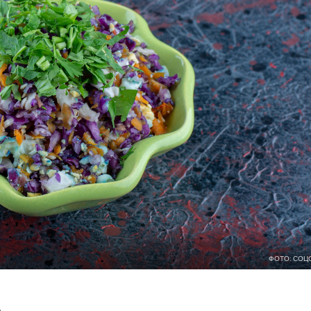
ФОТО: СОЦ
А