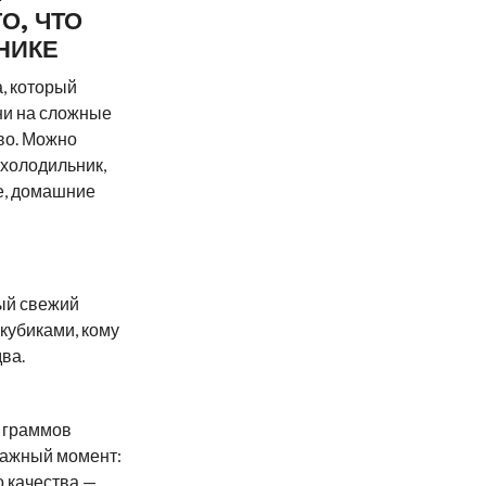
О, ЧТО
НИКЕ
, который
ени на сложные
ово. Можно
 холодильник,
е, домашние
ный свежий
кубиками, кому
два.
0 граммов
важный момент:
о качества —