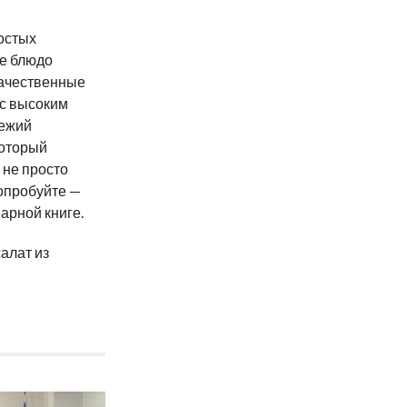
ростых
ое блюдо
качественные
 с высоким
вежий
который
 не просто
опробуйте —
арной книге.
салат из