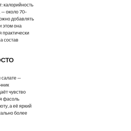
: калорийность
 — около 70–
можно добавлять
и этом она
я практически
а состав
ОСТО
 салате —
чник
даёт чувство
я фасоль
ту, а её яркий
зуально более