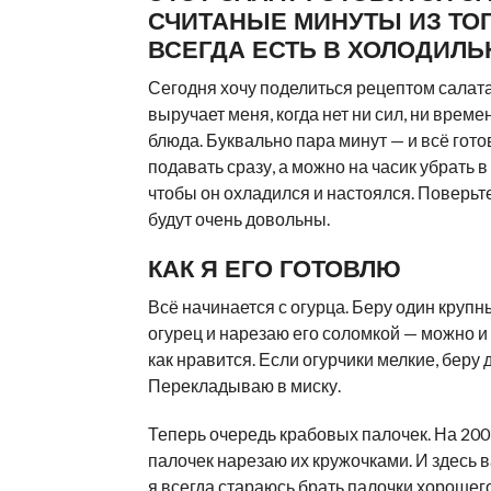
СЧИТАНЫЕ МИНУТЫ ИЗ ТОГ
ВСЕГДА ЕСТЬ В ХОЛОДИЛЬ
Сегодня хочу поделиться рецептом салата
выручает меня, когда нет ни сил, ни врем
блюда. Буквально пара минут — и всё гот
подавать сразу, а можно на часик убрать в
чтобы он охладился и настоялся. Поверьт
будут очень довольны.
КАК Я ЕГО ГОТОВЛЮ
Всё начинается с огурца. Беру один круп
огурец и нарезаю его соломкой — можно и 
как нравится. Если огурчики мелкие, беру 
Перекладываю в миску.
Теперь очередь крабовых палочек. На 20
палочек нарезаю их кружочками. И здесь 
я всегда стараюсь брать палочки хорошег