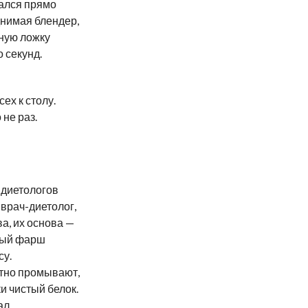
зался прямо
днимая блендер,
йную ложку
 секунд.
ех к столу.
не раз.
 диетологов
врач-диетолог,
а, их основа —
ный фарш
су.
тно промывают,
и чистый белок.
ал,