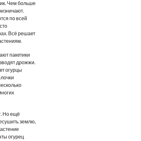
пик. Чем больше
ризничают.
ются по всей
асто
рах. Всё решает
растениям.
ают пакетики
азводят дрожжи.
ет огурцы
ылочки
несколько
многих
. Но ещё
ресушить землю,
растение
нты огурец