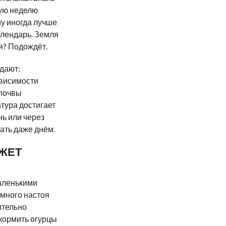
ную неделю
у иногда лучше
алендарь. Земля
я? Подождёт.
дают:
ависимости
 почвы
атура достигает
нь или через
ать даже днём.
ЖЕТ
аленькими
много настоя
ительно
акормить огурцы