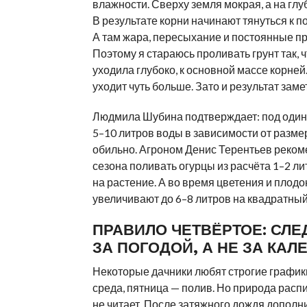
влажности. Сверху земля мокрая, а на глу
В результате корни начинают тянуться к п
А там жара, пересыхание и постоянные п
Поэтому я стараюсь проливать грунт так, 
уходила глубоко, к основной массе корней
уходит чуть больше. Зато и результат заме
Людмила Шубина подтверждает: под один 
5–10 литров воды в зависимости от размер
обильно. Агроном Денис Терентьев реком
сезона поливать огурцы из расчёта 1–2 ли
на растение. А во время цветения и пло
увеличивают до 6–8 литров на квадратный
ПРАВИЛО ЧЕТВЁРТОЕ: СЛЕ
ЗА ПОГОДОЙ, А НЕ ЗА КА
Некоторые дачники любят строгие график
среда, пятница — полив. Но природа расп
не читает. После затяжного дождя дополн