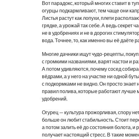
Вот парадокс, который многих ставит в ту
огурцы подкармливают, тем чаще они кап
Листья растут как лопухи, плети располза
грядке, а урожай так себе. А ведь секрет ч
не в удобрениях и не в дорогих стимулято
вода. Точнее, то, как именно вы её даёте 
Многие дачники ищут чудо-рецепты, покуп
с громкими названиями, варят настои и р
А потом удивляются, почему сосед собира
вёдрами, а у него на участке ни одной бут
с подкормками не видно. Он просто знает 
правил полива, которые работают лучше 
удобрений.
Огурец — культура прожорливая, спору нет
больше он любит стабильность. Стоит пе
а потом залить её до состояния болота, и 
получает настоящий стресс. В такие моме