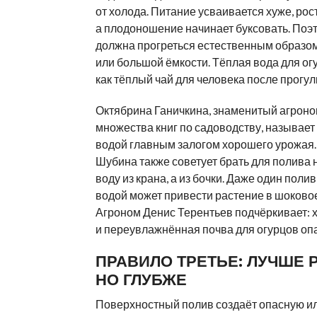
от холода. Питание усваивается хуже, рос
а плодоношение начинает буксовать. Поэ
должна прогреться естественным образом
или большой ёмкости. Тёплая вода для ог
как тёплый чай для человека после прогул
Октябрина Ганичкина, знаменитый агроно
множества книг по садоводству, называет
водой главным залогом хорошего урожая
Шубина также советует брать для полива 
воду из крана, а из бочки. Даже один поли
водой может привести растение в шоковое
Агроном Денис Терентьев подчёркивает: 
и переувлажнённая почва для огурцов оп
ПРАВИЛО ТРЕТЬЕ: ЛУЧШЕ 
НО ГЛУБЖЕ
Поверхностный полив создаёт опасную 