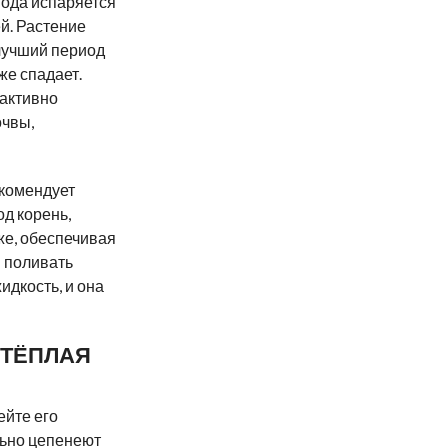
 вода испаряется
й. Растение
 лучший период
же спадает.
 активно
очвы,
екомендует
од корень,
же, обеспечивая
и поливать
идкость, и она
 ТЁПЛАЯ
ейте его
льно цепенеют