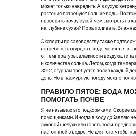
может только навредить. А в сухую ветре
растения потребуют больше воды. Поэтом
проверить почву рукой, чем смотреть на к
на глубине сухая? Пора поливать. Влажна
Эксперты по садоводству также подтверж
потребность огурцов в воде меняется в з
от температуры, влажности воздуха, типа
и количества солнца. Летом, когда темпер
30°C, огурцам требуется полив каждый де
день. Но в пасмурную погоду можно полив
ПРАВИЛО ПЯТОЕ: ВОДА МО
ПОМОГАТЬ ПОЧВЕ
Я не называю это подкормками. Скорее м
помощниками. Иногда в воду добавляю не
луковой шелухи или горсть золы, предвар
настоянной в ведре. Не для того, чтобы н