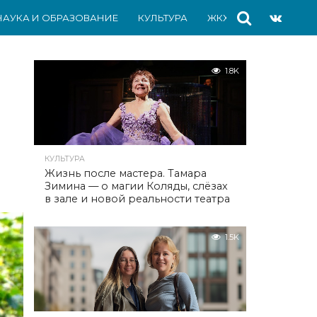
НАУКА И ОБРАЗОВАНИЕ
КУЛЬТУРА
ЖКХ
СПОРТ
АВ
1.8K
КУЛЬТУРА
Жизнь после мастера. Тамара
Зимина — о магии Коляды, слёзах
в зале и новой реальности театра
1.5K