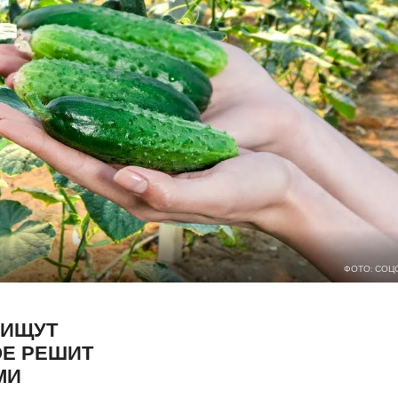
ФОТО: СОЦ
 ИЩУТ
ОЕ РЕШИТ
МИ