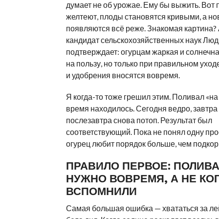
думает не об урожае. Ему бы выжить. Вот 
желтеют, плоды становятся кривыми, а но
появляются всё реже. Знакомая картина?
кандидат сельскохозяйственных наук Лю
подтверждает: огурцам жаркая и солнечна
на пользу, но только при правильном уходе
и удобрения вносятся вовремя.
Я когда-то тоже грешил этим. Поливал «на 
время находилось. Сегодня ведро, завтра 
послезавтра снова потоп. Результат был
соответствующий. Пока не понял одну про
огурец любит порядок больше, чем подкор
ПРАВИЛО ПЕРВОЕ: ПОЛИВ
НУЖНО ВОВРЕМЯ, А НЕ КО
ВСПОМНИЛИ
Самая большая ошибка — хвататься за ле