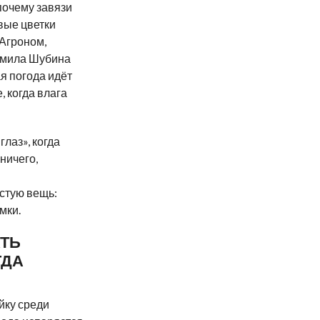
почему завязи
вые цветки
 Агроном,
дмила Шубина
я погода идёт
, когда влага
глаз», когда
ничего,
стую вещь:
мки.
АТЬ
ГДА
йку среди