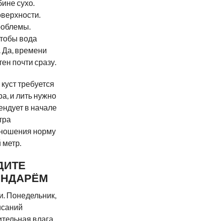
бине сухо.
оверхности.
роблемы.
чтобы вода
. Да, времени
тен почти сразу.
куст требуется
а, и лить нужно
ендует в начале
тра
доношения норму
 метр.
ДИТЕ
ЛЕНДАРЁМ
и. Понедельник,
исаний
ительная влага