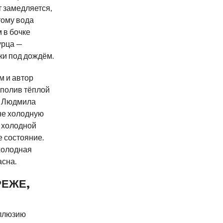
т замедляется,
тому вода
 в бочке
урца —
ки под дождём.
м и автор
 полив тёплой
. Людмила
не холодную
в холодной
 состояние.
холодная
асна.
РЕЖЕ,
иллюзию