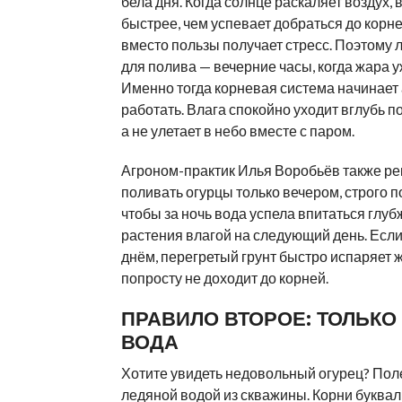
бела дня. Когда солнце раскаляет воздух,
быстрее, чем успевает добраться до корне
вместо пользы получает стресс. Поэтому
для полива — вечерние часы, когда жара у
Именно тогда корневая система начинает
работать. Влага спокойно уходит вглубь п
а не улетает в небо вместе с паром.
Агроном-практик Илья Воробьёв также р
поливать огурцы только вечером, строго п
чтобы за ночь вода успела впитаться глуб
растения влагой на следующий день. Есл
днём, перегретый грунт быстро испаряет ж
попросту не доходит до корней.
ПРАВИЛО ВТОРОЕ: ТОЛЬКО
ВОДА
Хотите увидеть недовольный огурец? Пол
ледяной водой из скважины. Корни буква