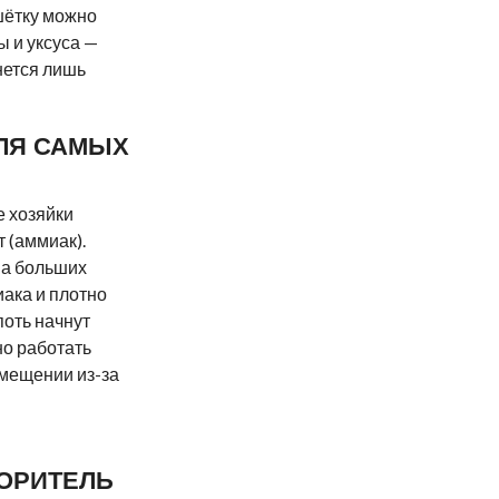
шётку можно
ы и уксуса —
анется лишь
ЛЯ САМЫХ
е хозяйки
 (аммиак).
ва больших
иака и плотно
поть начнут
но работать
мещении из-за
ОРИТЕЛЬ