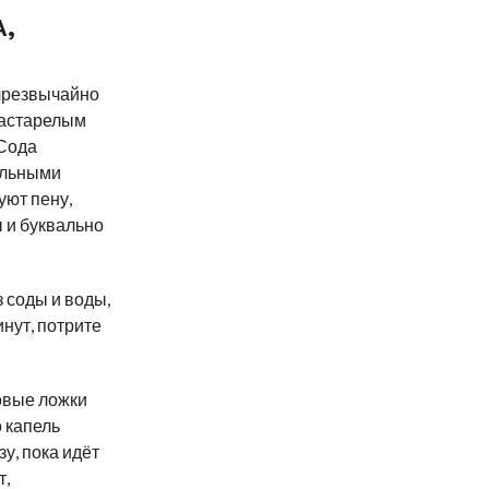
,
чрезвычайно
застарелым
 Сода
альными
ют пену,
 и буквально
з соды и воды,
инут, потрите
овые ложки
о капель
у, пока идёт
т,