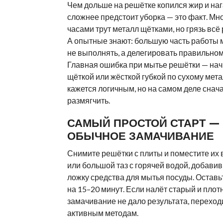
Чем дольше на решётке копился жир и наг
сложнее предстоит уборка — это факт. Мн
часами трут металл щётками, но грязь всё 
А опытные знают: большую часть работы
не выполнять, а делегировать правильном
Главная ошибка при мытье решётки — нач
щёткой или жёсткой губкой по сухому мета
кажется логичным, но на самом деле снач
размягчить.
САМЫЙ ПРОСТОЙ СТАРТ —
ОБЫЧНОЕ ЗАМАЧИВАНИЕ
Снимите решётки с плиты и поместите их 
или большой таз с горячей водой, добави
ложку средства для мытья посуды. Остав
на 15–20 минут. Если налёт старый и плот
замачивание не дало результата, переход
активным методам.