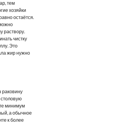
ар, тем
огие хозяйки
равно остаётся.
 можно
у раствору.
инать чистку
ллу. Это
ала жир нужно
в раковину
в столовую
ьте минимум
ный, а обычное
ите к более