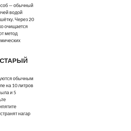
особ — обычный
ячей водой
ешётку. Через 20
гко очищается
от метод
имических
 СТАРЫЙ
зуются обычным
е на 10 литров
ыла и 5
ьте
кипятите
устранят нагар