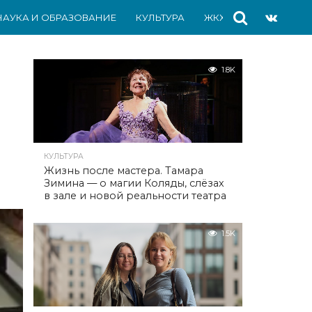
НАУКА И ОБРАЗОВАНИЕ
КУЛЬТУРА
ЖКХ
СПОРТ
АВ
1.8K
КУЛЬТУРА
Жизнь после мастера. Тамара
Зимина — о магии Коляды, слёзах
в зале и новой реальности театра
1.5K