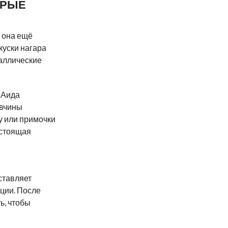
ОРЫЕ
а она ещё
куски нагара
таллические
 Аида
авчины
у или примочки
астоящая
ставляет
кции. После
ь, чтобы