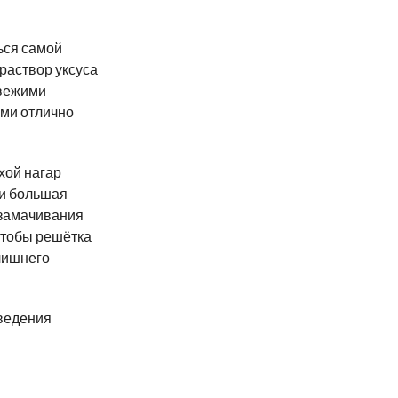
ься самой
раствор уксуса
свежими
ыми отлично
хой нагар
 и большая
 замачивания
чтобы решётка
 лишнего
оведения