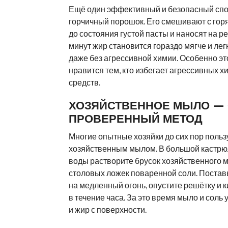
Ещё один эффективный и безопасный сп
горчичный порошок. Его смешивают с гор
до состояния густой пасты и наносят на р
минут жир становится гораздо мягче и ле
даже без агрессивной химии. Особенно эт
нравится тем, кто избегает агрессивных х
средств.
ХОЗЯЙСТВЕННОЕ МЫЛО —
ПРОВЕРЕННЫЙ МЕТОД
Многие опытные хозяйки до сих пор поль
хозяйственным мылом. В большой кастрюл
воды растворите брусок хозяйственного м
столовых ложек поваренной соли. Постав
на медленный огонь, опустите решётку и 
в течение часа. За это время мыло и соль 
и жир с поверхности.