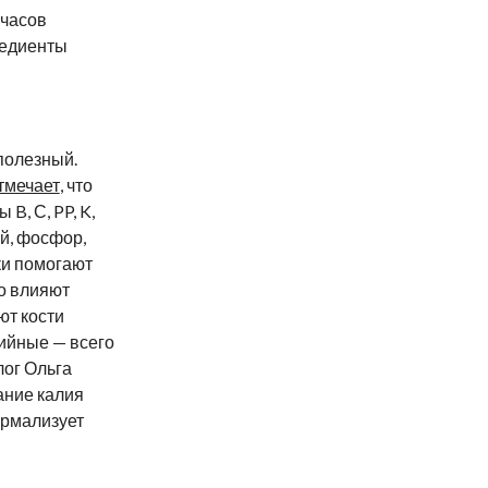
 часов
редиенты
 полезный.
тмечает
, что
B, С, PP, K,
ий, фосфор,
ки помогают
о влияют
ют кости
рийные — всего
лог Ольга
ание калия
ормализует