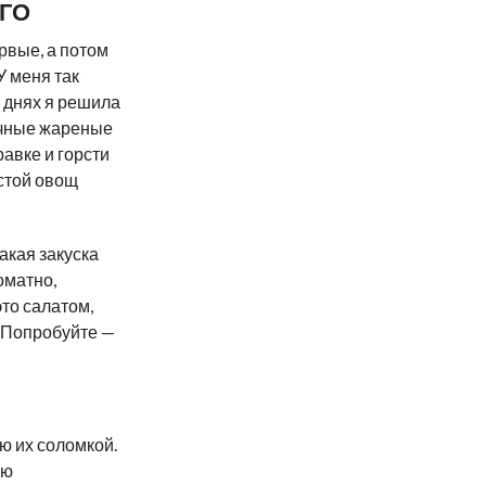
ОГО
рвые, а потом
У меня так
а днях я решила
ычные жареные
равке и горсти
стой овощ
такая закуска
оматно,
это салатом,
. Попробуйте —
ю их соломкой.
аю