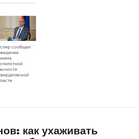
слер сообщил
введении
жима
спилотной
асности
Свердловской
ласти
нов: как ухаживать