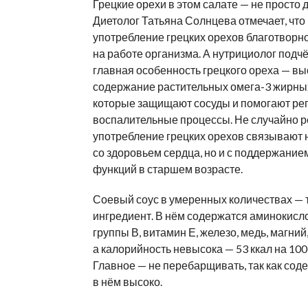
Грецкие орехи в этом салате — не просто д
Диетолог Татьяна Солнцева отмечает, что
употребление грецких орехов благотворн
на работе организма. А нутрициолог подчё
главная особенность грецкого ореха — вы
содержание растительных омега-3 жирных
которые защищают сосуды и помогают ре
воспалительные процессы. Не случайно 
употребление грецких орехов связывают 
со здоровьем сердца, но и с поддержание
функций в старшем возрасте.
Соевый соус в умеренных количествах —
ингредиент. В нём содержатся аминокисл
группы В, витамин Е, железо, медь, магний,
а калорийность невысока — 53 ккал на 100
Главное — не перебарщивать, так как сод
в нём высоко.