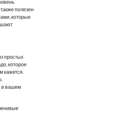
ровень
 также полезен
тами, которые
чшают
из простых
до, которое
м кажется.
.
я в вашем
 ленивые