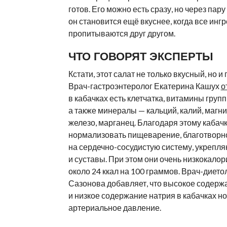
готов. Его можно есть сразу, но через пару
он становится ещё вкуснее, когда все инг
пропитываются друг другом.
ЧТО ГОВОРЯТ ЭКСПЕРТЫ
Кстати, этот салат не только вкусный, но и
Врач-гастроэнтеролог Екатерина Кашух
о
в кабачках есть клетчатка, витамины группы 
а также минералы — кальций, калий, магн
железо, марганец. Благодаря этому кабач
нормализовать пищеварение, благотворн
на сердечно-сосудистую систему, укрепля
и суставы. При этом они очень низкокало
около 24 ккал на 100 граммов. Врач-дието
Сазонова добавляет, что высокое содерж
и низкое содержание натрия в кабачках н
артериальное давление.