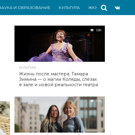
НАУКА И ОБРАЗОВАНИЕ
КУЛЬТУРА
ЖКХ
СПОРТ
АВ
1.8K
КУЛЬТУРА
Жизнь после мастера. Тамара
Зимина — о магии Коляды, слёзах
в зале и новой реальности театра
1.5K