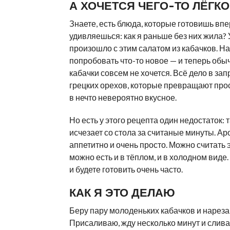
А ХОЧЕТСЯ ЧЕГО-ТО ЛЁГК
Знаете, есть блюда, которые готовишь впе
удивляешься: как я раньше без них жила? 
произошло с этим салатом из кабачков. Н
попробовать что-то новое — и теперь об
кабачки совсем не хочется. Всё дело в зап
грецких орехов, которые превращают про
в нечто невероятно вкусное.
Но есть у этого рецепта один недостаток: 
исчезает со стола за считаные минуты. Ар
аппетитно и очень просто. Можно считать 
можно есть и в тёплом, и в холодном виде
и будете готовить очень часто.
КАК Я ЭТО ДЕЛАЮ
Беру пару молоденьких кабачков и нареза
Присаливаю, жду несколько минут и слив