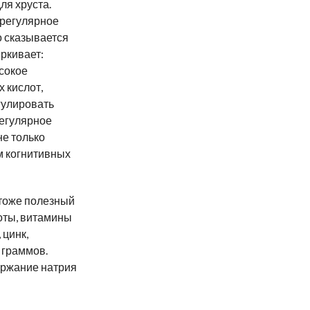
ля хруста.
 регулярное
о сказывается
ркивает:
сокое
 кислот,
гулировать
регулярное
не только
м когнитивных
 тоже полезный
оты, витамины
 цинк,
 граммов.
ержание натрия