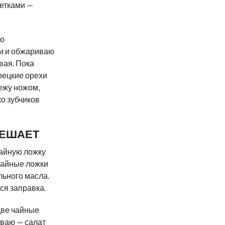
етками —
го
ки и обжариваю
вая. Пока
рецкие орехи
ежу ножом,
о зубчиков
РЕШАЕТ
чайную ложку
 чайные ложки
льного масла.
ся заправка.
две чайные
иваю — салат