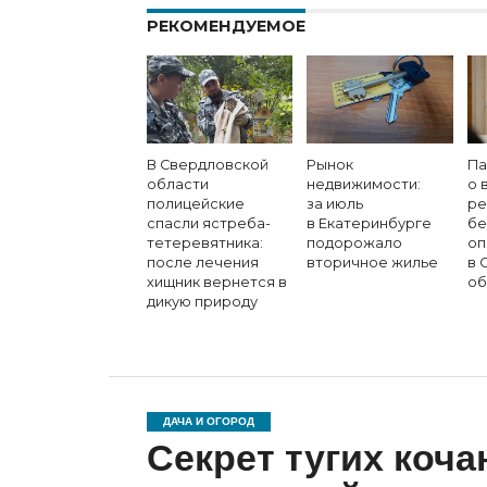
РЕКОМЕНДУЕМОЕ
В Свердловской
Рынок
Па
области
недвижимости:
о 
полицейские
за июль
ре
спасли ястреба-
в Екатеринбурге
бе
тетеревятника:
подорожало
оп
после лечения
вторичное жилье
в 
хищник вернется в
об
дикую природу
ДАЧА И ОГОРОД
Секрет тугих коча