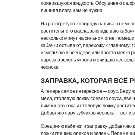
появившуюся жидкость. Обсушиваю салф
лишняя влага нам не нужна.
На разогретую сковороду наливаю немно
растительного масла, выкладываю кабач
несколько минут на сильном огне, помеши
кабачки остывают, перехожу к главному: г
измельчаю в блендере или просто мелко р
нарезаю зелень укропа и очищаю нескольк
чеснока.
ЗАПРАВКА, КОТОРАЯ ВСЁ 
А теперь самое интересное — соус. Беру 
мёда, столовую ложку соевого соуса, две
лимонного сока и столовую ложку растите
Добавляю пару зубчиков чеснока — вот и в
Соединяю кабачки и заправку, добавляю 
ложки грецких орехов и зелень. Перемеш