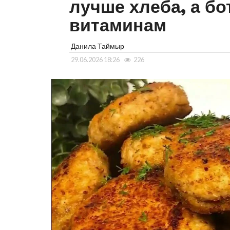
лучше хлеба, а б
витаминам
Данила Таймыр
29.06.2026 18:26
226