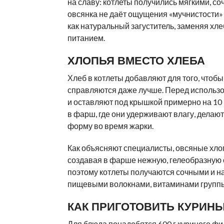
на славу: котлеты получились мягкими, со
овсянка не даёт ощущения «мучнистости» 
как натуральный загуститель, заменяя хлеб
питанием.
ХЛОПЬЯ ВМЕСТО ХЛЕБА
Хлеб в котлеты добавляют для того, чтобы
справляются даже лучше. Перед использ
и оставляют под крышкой примерно на 10 
в фарш, где они удерживают влагу, делаю
форму во время жарки.
Как объясняют специалисты, овсяные хло
создавая в фарше нежную, гелеобразную ст
поэтому котлеты получаются сочными и н
пищевыми волокнами, витаминами группы
КАК ПРИГОТОВИТЬ КУРИН
Для блюда понадобятся 600 г куриного фи