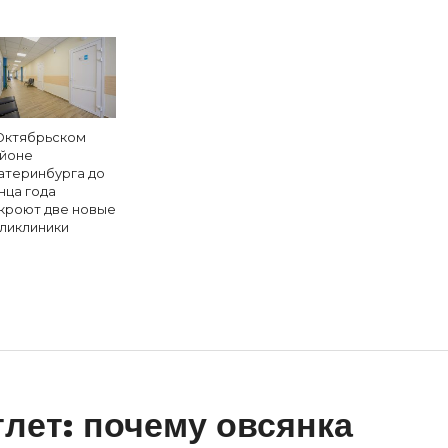
Октябрьском
йоне
атеринбурга до
нца года
кроют две новые
ликлиники
тлет: почему овсянка