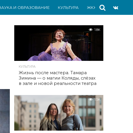
НАУКА И ОБРАЗОВАНИЕ
КУЛЬТУРА
ЖКХ
СПОРТ
АВ
1.8K
КУЛЬТУРА
Жизнь после мастера. Тамара
Зимина — о магии Коляды, слёзах
в зале и новой реальности театра
1.5K