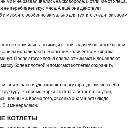
чными и не разваливались на сковороде. В отличие от хлеба,
и не перебивает вкус мяса. А ещё она действует
 и муку, что особенно актуально для тех, кто следит за своим
 они не получились сухими, и с этой задачей овсяные хлопья
ованием их заливают небольшим количеством кипятка
минут. После этого хлопья слегка отжимают и добавляют
т массу более плотной и помогают котлетам сохранить
пья впитывают и удерживают влагу гораздо лучше хлеба,
руктуру. Во время жарки эта влага остаётся внутри,
асыщенными. Кроме того, овсянка обогащает блюдо
 В и минералами.
ЫЕ КОТЛЕТЫ
ле, 3 столовые ложки овсяных хлопьев быстрого