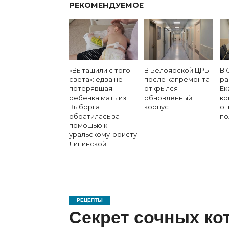
РЕКОМЕНДУЕМОЕ
«Вытащили с того
В Белоярской ЦРБ
В 
света»: едва не
после капремонта
ра
потерявшая
открылся
Ек
ребёнка мать из
обновлённый
ко
Выборга
корпус
от
обратилась за
по
помощью к
уральскому юристу
Липинской
РЕЦЕПТЫ
Секрет сочных ко