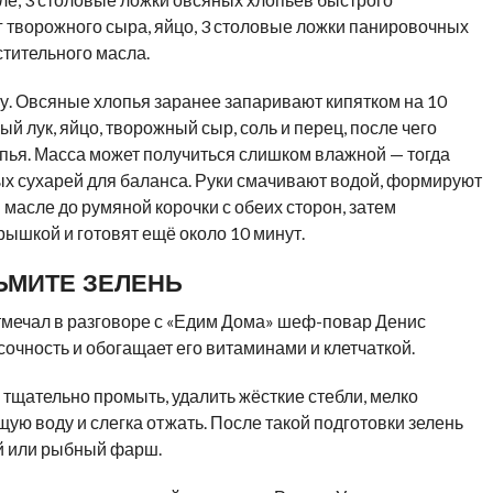
г творожного сыра, яйцо, 3 столовые ложки панировочных
стительного масла.
у. Овсяные хлопья заранее запаривают кипятком на 10
 лук, яйцо, творожный сыр, соль и перец, после чего
ья. Масса может получиться слишком влажной — тогда
х сухарей для баланса. Руки смачивают водой, формируют
масле до румяной корочки с обеих сторон, затем
ышкой и готовят ещё около 10 минут.
ЬМИТЕ ЗЕЛЕНЬ
отмечал в разговоре с «Едим Дома» шеф-повар Денис
очность и обогащает его витаминами и клетчаткой.
тщательно промыть, удалить жёсткие стебли, мелко
ящую воду и слегка отжать. После такой подготовки зелень
й или рыбный фарш.