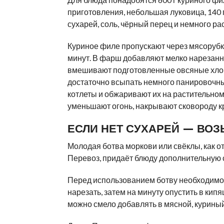
приготовления, небольшая луковица, 140 
сухарей, соль, чёрный перец и немного ра
Куриное филе пропускают через мясорубк
минут. В фарш добавляют мелко нарезанный
вмешивают подготовленные овсяные хлоп
достаточно всыпать немного панировочны
котлеты и обжаривают их на растительном 
уменьшают огонь, накрывают сковороду кр
ЕСЛИ НЕТ СУХАРЕЙ — ВОЗ
Молодая ботва моркови или свёклы, как 
Перевоз, придаёт блюду дополнительную с
Перед использованием ботву необходимо 
нарезать, затем на минуту опустить в кип
можно смело добавлять в мясной, курины