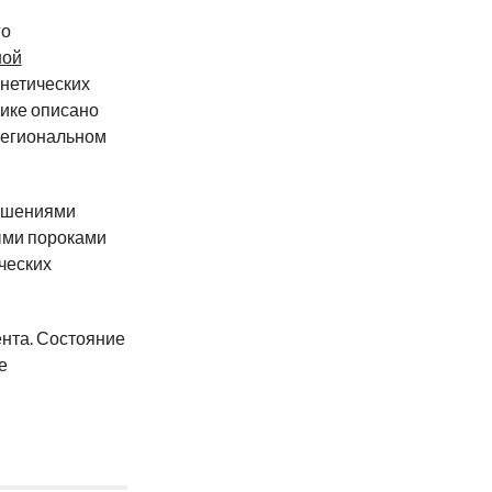
го
ной
енетических
ике описано
региональном
ушениями
ыми пороками
ческих
ента. Состояние
е