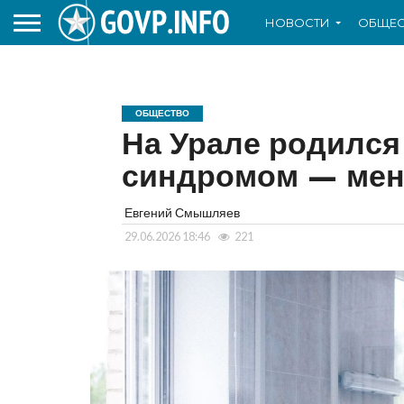
НОВОСТИ
ОБЩЕС
ОБЩЕСТВО
На Урале родился
синдромом — мене
Евгений Смышляев
29.06.2026 18:46
221