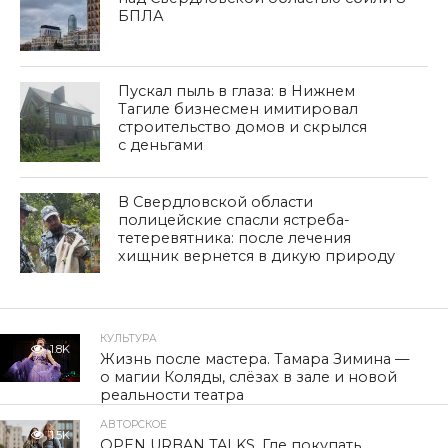
БПЛА
Пускал пыль в глаза: в Нижнем
Тагиле бизнесмен имитировал
строительство домов и скрылся
с деньгами
В Свердловской области
полицейские спасли ястреба-
тетеревятника: после лечения
хищник вернется в дикую природу
КУЛЬТУРА
1.8K
Жизнь после мастера. Тамара Зимина —
о магии Коляды, слёзах в зале и новой
реальности театра
АВТОРСКОЕ
1.5K
OPEN URBAN TALKS. Где покупать