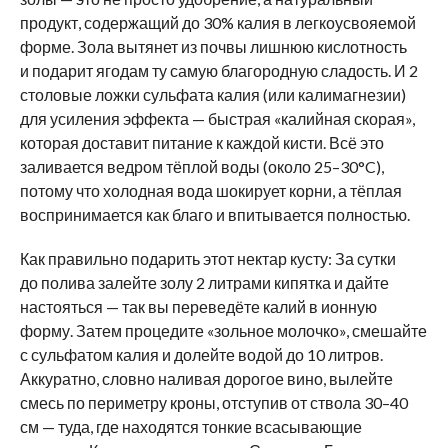
продукт, содержащий до 30% калия в легкоусвояемой
форме. Зола вытянет из почвы лишнюю кислотность
и подарит ягодам ту самую благородную сладость. И 2
столовые ложки сульфата калия (или калимагнезии)
для усиления эффекта — быстрая «калийная скорая»,
которая доставит питание к каждой кисти. Всё это
заливается ведром тёплой воды (около 25–30°C),
потому что холодная вода шокирует корни, а тёплая
воспринимается как благо и впитывается полностью.
Как правильно подарить этот нектар кусту: За сутки
до полива залейте золу 2 литрами кипятка и дайте
настояться — так вы переведёте калий в ионную
форму. Затем процедите «зольное молочко», смешайте
с сульфатом калия и долейте водой до 10 литров.
Аккуратно, словно наливая дорогое вино, вылейте
смесь по периметру кроны, отступив от ствола 30–40
см — туда, где находятся тонкие всасывающие