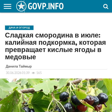
НОВОСТИ
ОБЩЕСТВО
ЭКОНОМИКА
ПОЛИТИКА
ПРОИСШЕСТВИЯ
НАУКА И
КУЛЬТУРА
ЖКХ
СПОРТ
АВТОРСКОЕ
ИНТЕРЕСНОЕ
ОБРАЗОВАНИЕ
ДАЧА И ОГОРОД
Сладкая смородина в июле:
калийная подкормка, которая
превращает кислые ягоды в
медовые
Данила Таймыр
30.06.2026 01:39
165