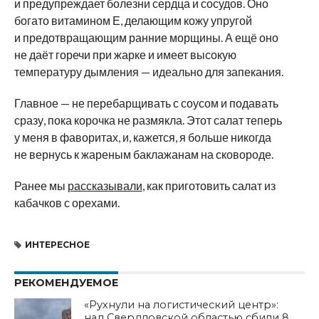
и предупреждает болезни сердца и сосудов. Оно
богато витамином Е, делающим кожу упругой
и предотвращающим ранние морщины. А ещё оно
не даёт горечи при жарке и имеет высокую
температуру дымления — идеально для запекания.
Главное — не перебарщивать с соусом и подавать
сразу, пока корочка не размякла. Этот салат теперь
у меня в фаворитах, и, кажется, я больше никогда
не вернусь к жареным баклажанам на сковороде.
Ранее мы
рассказывали
, как приготовить салат из
кабачков с орехами.
ИНТЕРЕСНОЕ
РЕКОМЕНДУЕМОЕ
«Рухнули на логистический центр»:
над Свердловской областью сбили 8