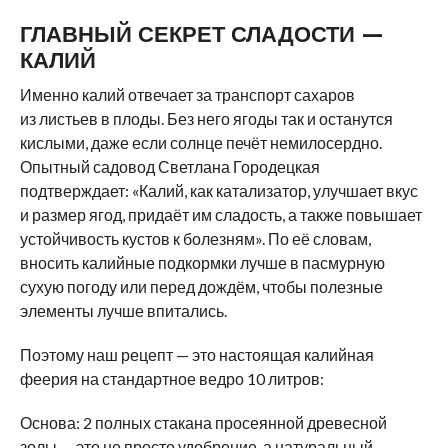
ГЛАВНЫЙ СЕКРЕТ СЛАДОСТИ —
КАЛИЙ
Именно калий отвечает за транспорт сахаров
из листьев в плоды. Без него ягоды так и останутся
кислыми, даже если солнце печёт немилосердно.
Опытный садовод Светлана Городецкая
подтверждает: «Калий, как катализатор, улучшает вкус
и размер ягод, придаёт им сладость, а также повышает
устойчивость кустов к болезням». По её словам,
вносить калийные подкормки лучше в пасмурную
сухую погоду или перед дождём, чтобы полезные
элементы лучше впитались.
Поэтому наш рецепт — это настоящая калийная
феерия на стандартное ведро 10 литров:
Основа: 2 полных стакана просеянной древесной
золы — это не просто удобрение, а натуральный