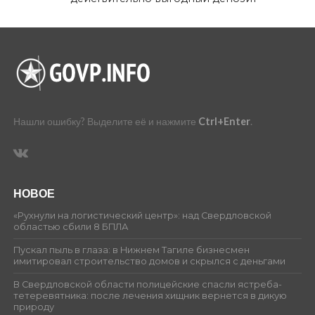
Нашли ошибку? Выделите её и нажмите
Ctrl+Enter
.
НОВОЕ
«Рухнули на логистический центр»: над Свердловской
областью сбили 8 БПЛА
Пускал пыль в глаза: в Нижнем Тагиле бизнесмен
имитировал строительство домов и скрылся с деньгами
В Свердловской области полицейские спасли ястреба-
тетеревятника: после лечения хищник вернется в дикую
природу