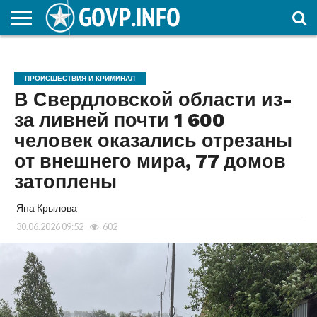
НОВОСТИ
ОБЩЕСТВО
ЭКОНОМИКА
ПОЛИТИКА
ПРОИСШЕСТВИЯ
НАУКА И
КУЛЬТУРА
ЖКХ
СПОРТ
АВТОРСКОЕ
ИНТЕРЕСНОЕ
ОБРАЗОВАНИЕ
ПРОИСШЕСТВИЯ И КРИМИНАЛ
В Свердловской области из-
за ливней почти 1 600
человек оказались отрезаны
от внешнего мира, 77 домов
затоплены
Яна Крылова
30.06.2026 09:52
602