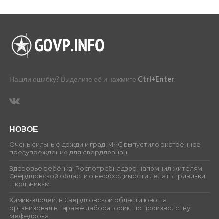
Нашли ошибку? Выделите её и нажмите
Ctrl+Enter
.
НОВОЕ
Очень сильные дожди и град: МЧС выпустило экстренное
предупреждение для свердловчан
Здоровье ребёнка: Роспотребнадзор напомнил жителям
Свердловской области о необходимости делать прививки
школьникам
Химик-злодей: в Свердловской области юноша
организовал в гараже лабораторию по производству
мефедрона