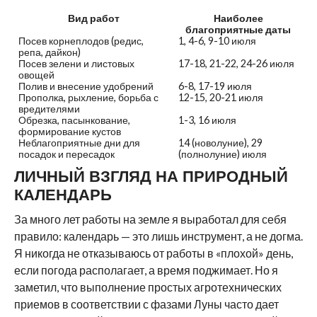
Вид работ
Наиболее
благоприятные даты
Посев корнеплодов (редис,
1, 4-6, 9-10 июля
репа, дайкон)
Посев зелени и листовых
17-18, 21-22, 24-26 июля
овощей
Полив и внесение удобрений
6-8, 17-19 июля
Прополка, рыхление, борьба с
12-15, 20-21 июля
вредителями
Обрезка, пасынкование,
1-3, 16 июля
формирование кустов
Неблагоприятные дни для
14 (новолуние), 29
посадок и пересадок
(полнолуние) июля
ЛИЧНЫЙ ВЗГЛЯД НА ПРИРОДНЫЙ
КАЛЕНДАРЬ
За много лет работы на земле я выработал для себя
правило: календарь — это лишь инструмент, а не догма.
Я никогда не отказываюсь от работы в «плохой» день,
если погода располагает, а время поджимает. Но я
заметил, что выполнение простых агротехнических
приемов в соответствии с фазами Луны часто дает