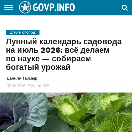
НОВОСТИ
ОБЩЕСТВО
ЭКОНОМИКА
ПОЛИТИКА
ПРОИСШЕСТВИЯ
НАУКА И
КУЛЬТУРА
ЖКХ
СПОРТ
АВТОРСКОЕ
ИНТЕРЕСНОЕ
ОБРАЗОВАНИЕ
ДАЧА И ОГОРОД
Лунный календарь садовода
на июль 2026: всё делаем
по науке — собираем
богатый урожай
Данила Таймыр
30.06.2026 19:26
209