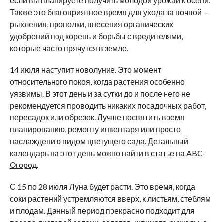
если вы планируете получить молодой урожай к осени.
Также это благоприятное время для ухода за почвой —
рыхления, прополки, внесения органических
удобрений под корень и борьбы с вредителями,
которые часто прячутся в земле.
14 июля наступит новолуние. Это момент
относительного покоя, когда растения особенно
уязвимы. В этот день и за сутки до и после него не
рекомендуется проводить никаких посадочных работ,
пересадок или обрезок. Лучше посвятить время
планированию, ремонту инвентаря или просто
наслаждению видом цветущего сада. Детальный
календарь на этот день можно найти
в статье на ABC-
Огород
.
С 15 по 28 июля Луна будет расти. Это время, когда
соки растений устремляются вверх, к листьям, стеблям
и плодам. Данный период прекрасно подходит для