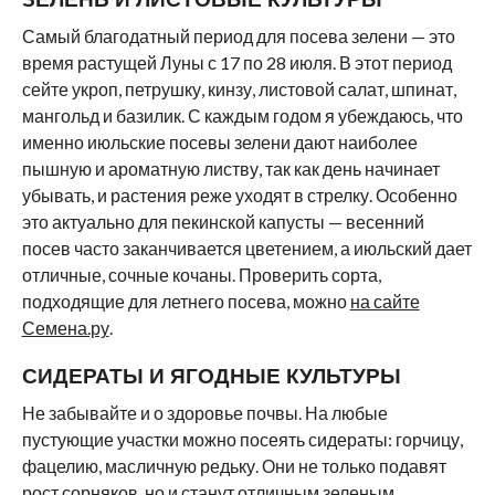
Самый благодатный период для посева зелени — это
время растущей Луны с 17 по 28 июля. В этот период
сейте укроп, петрушку, кинзу, листовой салат, шпинат,
мангольд и базилик. С каждым годом я убеждаюсь, что
именно июльские посевы зелени дают наиболее
пышную и ароматную листву, так как день начинает
убывать, и растения реже уходят в стрелку. Особенно
это актуально для пекинской капусты — весенний
посев часто заканчивается цветением, а июльский дает
отличные, сочные кочаны. Проверить сорта,
подходящие для летнего посева, можно
на сайте
Семена.ру
.
СИДЕРАТЫ И ЯГОДНЫЕ КУЛЬТУРЫ
Не забывайте и о здоровье почвы. На любые
пустующие участки можно посеять сидераты: горчицу,
фацелию, масличную редьку. Они не только подавят
рост сорняков, но и станут отличным зеленым