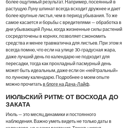
более ощутимый результат. Например, посеянный в
растущую Луну шпинат всегда всходит дружнее и дает
более крупные листья, чем в период убывания. То же
самое касается и борьбы с вредителями — обработка в
дни убывающей Луны, когда жизненные силы растений
сосредоточены в корнях, позволяет сэкономить
средства и менее травматична для листьев. При этом я
всегда помню, что если на улице 30-градусная жара,
даже лучший день по календарю не подходит для
пересадки, тогда как прохладный пасмурный день
может быть идеальным, даже если он «нейтральный»
по лунному календарю. Подробнее о моем опыте
можно прочитать
в блоге на Дача-Лайф
.
ИЮЛЬСКИЙ РИТМ: ОТ ВОСХОДА ДО
ЗАКАТА
Июль — это месяц динамики и постоянного
наблюдения. Важно уметь видеть не только даты в
календаре, но и сами растения. Томаты могут