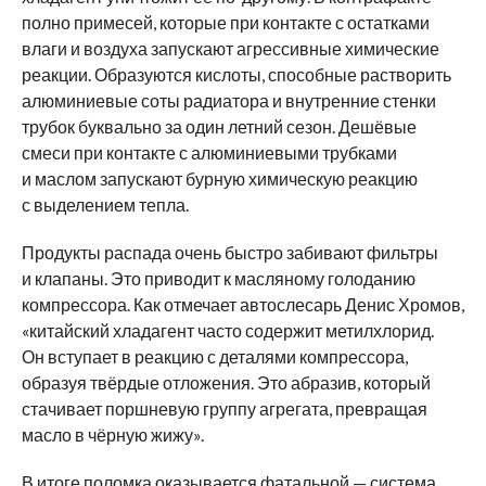
полно примесей, которые при контакте с остатками
влаги и воздуха запускают агрессивные химические
реакции. Образуются кислоты, способные растворить
алюминиевые соты радиатора и внутренние стенки
трубок буквально за один летний сезон. Дешёвые
смеси при контакте с алюминиевыми трубками
и маслом запускают бурную химическую реакцию
с выделением тепла.
Продукты распада очень быстро забивают фильтры
и клапаны. Это приводит к масляному голоданию
компрессора. Как отмечает автослесарь Денис Хромов,
«китайский хладагент часто содержит метилхлорид.
Он вступает в реакцию с деталями компрессора,
образуя твёрдые отложения. Это абразив, который
стачивает поршневую группу агрегата, превращая
масло в чёрную жижу».
В итоге поломка оказывается фатальной — система