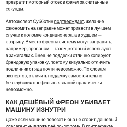
превратит моторный отсек в факел за считанные
секунды.
Автоэксперт Субботин
подтверждает
: желание
сэкономить на заправке может привести в лучшем
случае к поломке кондиционера, а в худшем —
к взрыву. Вместо фреона систему могут заправить,
например, пропаном — газом, который используют
в зажигалках. Внешне подделки отлично копируют
брендовую упаковку, поэтому визуально отличить
подлинник от яда почти невозможно. По словам
экспертов, отличить подделку самостоятельно
без глубоких профильных знаний практически
невозможно.
КАК ДЕШЁВЫЙ ФРЕОН УБИВАЕТ
МАШИНУ ИЗНУТРИ
Даже если машине повезёт и она не сгорит, дешёвый
хладагент уничтожит её по-другому. В контрафакте