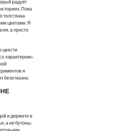
торый радует
 историях. Пока
о толстянка
ми цветами. Я
агия, а просто
о цвести
со характером».
ной
ериментов я
т безотказно.
 НЕ
ой и держите в
я, а не бутоны.
руктовыми