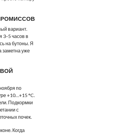
ПРОМИССОВ
ый вариант.
 3–5 часов в
сь на бутоны. Я
а заметна уже
ЕВОЙ
 ноября по
ре +10…+15 °C.
ели. Подкормки
етании с
еточных почек.
коне. Когда