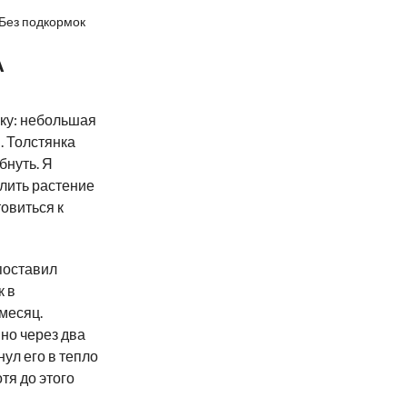
Без подкормок
А
ску: небольшая
. Толстянка
бнуть. Я
олить растение
товиться к
поставил
к в
месяц.
но через два
ул его в тепло
тя до этого