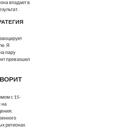
 она впадает в
езультат.
РАТЕГИЯ
ровоцирует
ле. Я
на пару
ект превзошел
ОВОРИТ
мом с 15-
 на
дения:
еренного
вых регионах