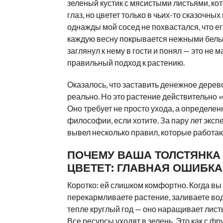
зеленый кустик с мясистыми листьями, ко
глаз, но цветет только в чьих-то сказочных
однажды мой сосед не похвастался, что ег
каждую весну покрывается нежными белы
заглянул к нему в гости и понял — это не м
правильный подход к растению.
Оказалось, что заставить денежное дерев
реально. Но это растение действительно «
Оно требует не просто ухода, а определен
философии, если хотите. За пару лет эксп
вывел несколько правил, которые работаю
ПОЧЕМУ ВАША ТОЛСТЯНКА
ЦВЕТЕТ: ГЛАВНАЯ ОШИБКА
Коротко: ей слишком комфортно. Когда вы
перекармливаете растение, заливаете вод
тепле круглый год — оно наращивает листь
Все ресурсы уходят в зелень. Это как с ф