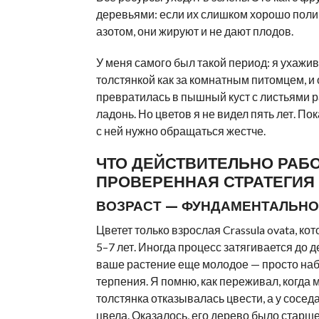
деревьями: если их слишком хорошо поли
азотом, они жируют и не дают плодов.
У меня самого был такой период: я ухажив
толстянкой как за комнатным питомцем, и
превратилась в пышный куст с листьями 
ладонь. Но цветов я не видел пять лет. Пок
с ней нужно обращаться жестче.
ЧТО ДЕЙСТВИТЕЛЬНО РАБО
ПРОВЕРЕННАЯ СТРАТЕГИЯ
ВОЗРАСТ — ФУНДАМЕНТАЛЬНО
Цветет только взрослая Crassula ovata, к
5–7 лет. Иногда процесс затягивается до д
ваше растение еще молодое — просто на
терпения. Я помню, как переживал, когда 
толстянка отказывалась цвести, а у соседа
цвела. Оказалось, его дерево было старше