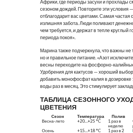
Африки, где периоды засухи и прохлады 
сезоном дождей. Повторите эти условия —
отблагодарит вас цветами. Самая частая
излишняя забота. Люди поливают денежн
чем требуется, и держат в тепле круглый г
периода покоя».
Марина также подчеркнула, что важны не 
но и правильное питание. «Азот исключите
весны переходите на фосфорно-калийные
Удобрения для кактусов — хороший выбор
добавить монофосфат калия в дозировке 
воды раз в месяц. Это стимулирует заклад
ТАБЛИЦА СЕЗОННОГО УХО
ЦВЕТЕНИЯ
Сезон
Температура
Полив
Весна-лето
+20…+25 °C
1 раз в
неделю
Осень
+15…+18 °C
1 раз в 2