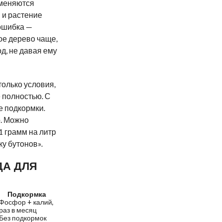
сменяются
 и растение
 ошибка —
ое дерево чаще,
од, не давая ему
только условия,
 полностью. С
 подкормки.
. Можно
1 грамм на литр
ку бутонов».
ДА ДЛЯ
Подкормка
Фосфор + калий,
раз в месяц
Без подкормок