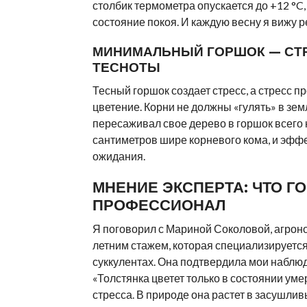
столбик термометра опускается до +12 °C,
состояние покоя. И каждую весну я вижу р
МИНИМАЛЬНЫЙ ГОРШОК — СТ
ТЕСНОТЫ
Тесный горшок создает стресс, а стресс п
цветение. Корни не должны «гулять» в зем
пересаживал свое дерево в горшок всего 
сантиметров шире корневого кома, и эфф
ожидания.
МНЕНИЕ ЭКСПЕРТА: ЧТО Г
ПРОФЕССИОНАЛ
Я поговорил с Мариной Соколовой, агроно
летним стажем, которая специализируется
суккулентах. Она подтвердила мои наблю
«Толстянка цветет только в состоянии ум
стресса. В природе она растет в засушли