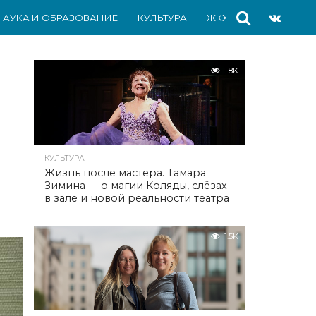
НАУКА И ОБРАЗОВАНИЕ
КУЛЬТУРА
ЖКХ
СПОРТ
АВ
1.8K
КУЛЬТУРА
Жизнь после мастера. Тамара
Зимина — о магии Коляды, слёзах
в зале и новой реальности театра
1.5K