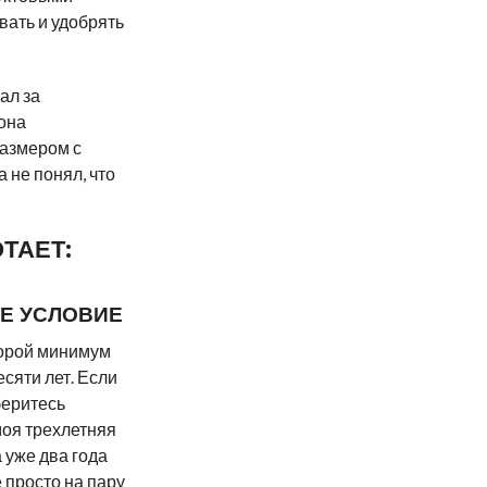
вать и удобрять
ал за
 она
размером с
а не понял, что
ТАЕТ:
Е УСЛОВИЕ
оторой минимум
есяти лет. Если
беритесь
моя трехлетняя
 уже два года
 просто на пару