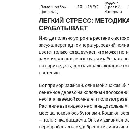
недели
Зима (ноябрь-
+10…+15 °C
1 раз в 3–
февраль)
4 недели
ЛЕГКИЙ СТРЕСС: МЕТОДИК
СРАБАТЫВАЕТ
Иногда полезно устроить растению встря
засуха, перепад температур, редкий полив
цветет только когда думает, что может поги
заметил, что после того как я «забывал» п
на пару недель, оно начинало активнее го
цветению.
Вот пример из жизни: один мой знакомый 
денежное дерево на холодный подоконни
неотапливаемой комнате и поливал раз в 
Растение выглядело не очень довольным, 
месяца покрылось бутонами. Когда он верн
— толстянка расцвела. Он сам удивился, хо
перепробовал все удобрения из магазина.