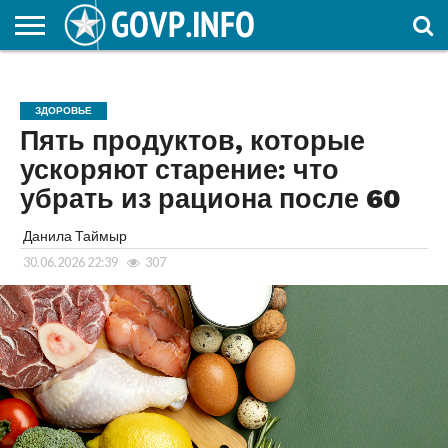
НОВОСТИ
ОБЩЕСТВО
ЭКОНОМИКА
ПОЛИТИКА
ПРОИСШЕСТВИЯ
НАУКА И
КУЛЬТУРА
ЖКХ
СПОРТ
АВТОРСКОЕ
ИНТЕРЕСНОЕ
ОБРАЗОВАНИЕ
ЗДОРОВЬЕ
Пять продуктов, которые
ускоряют старение: что
убрать из рациона после 60
Данила Таймыр
30.06.2026 22:39
307