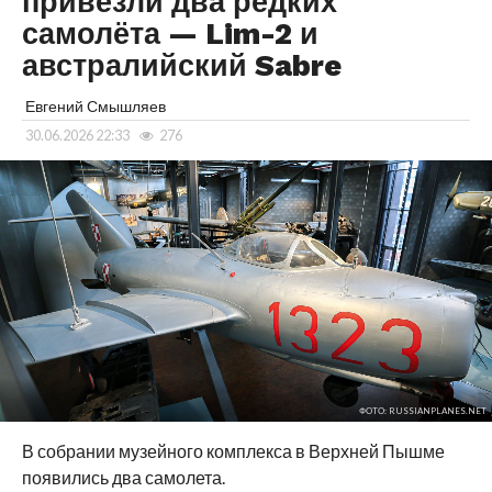
привезли два редких
самолёта — Lim-2 и
австралийский Sabre
Евгений Смышляев
30.06.2026 22:33
276
ФОТО: RUSSIANPLANES.NET
В собрании музейного комплекса в Верхней Пышме
появились два самолета.