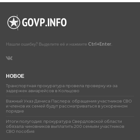
Нашли ошибку? Выделите её и нажмите
Ctrl+Enter
.
НОВОЕ
Транспортная прокуратура провела проверку из-за
задержек авиарейсов в Кольцово
Важный Указ Дениса Паслера: обращения участников СВО
и членов их семей будут рассматриваться в ускоренном
порядке
Итоги полугодия: прокуратура Свердловской области
обязала чиновников выплатить 200 семьям участников
СВО пособия