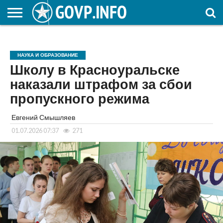
НОВОСТИ
ОБЩЕСТВО
ЭКОНОМИКА
ПОЛИТИКА
ПРОИСШЕСТВИЯ
НАУКА И
КУЛЬТУРА
ЖКХ
СПОРТ
АВТОРСКОЕ
ИНТЕРЕСНОЕ
ОБРАЗОВАНИЕ
НАУКА И ОБРАЗОВАНИЕ
Школу в Красноуральске
наказали штрафом за сбои
пропускного режима
Евгений Смышляев
01.07.2026 07:37
271