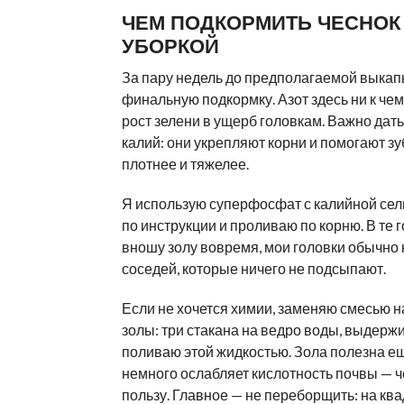
ЧЕМ ПОДКОРМИТЬ ЧЕСНОК
УБОРКОЙ
За пару недель до предполагаемой выка
финальную подкормку. Азот здесь ни к чем
рост зелени в ущерб головкам. Важно дат
калий: они укрепляют корни и помогают зу
плотнее и тяжелее.
Я использую суперфосфат с калийной сел
по инструкции и проливаю по корню. В те г
вношу золу вовремя, мои головки обычно к
соседей, которые ничего не подсыпают.
Если не хочется химии, заменяю смесью 
золы: три стакана на ведро воды, выдержи
поливаю этой жидкостью. Зола полезна ещ
немного ослабляет кислотность почвы — ч
пользу. Главное — не переборщить: на кв