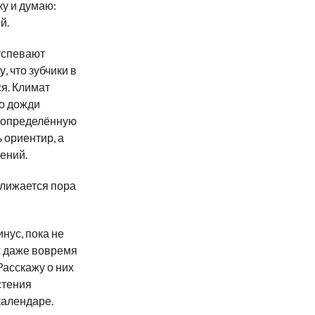
ку и думаю:
й.
успевают
, что зубчики в
я. Климат
то дожди
у определённую
 ориентир, а
ений.
ближается пора
инус, пока не
х даже вовремя
Расскажу о них
стения
календаре.