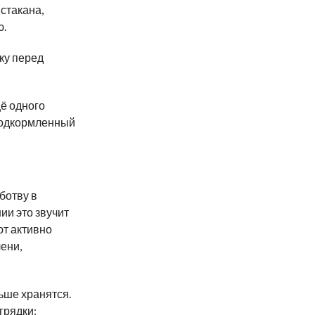
 стакана,
ю.
ку перед
ё одного
подкормленный
ботву в
ии это звучит
ют активно
лени,
ьше хранятся.
грядки: