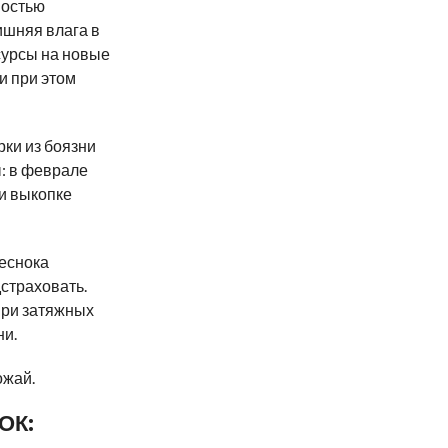
ностью
ишняя влага в
сурсы на новые
ки при этом
рки из боязни
ы: в феврале
ри выкопке
чеснока
дстраховать.
 при затяжных
ни.
ожай.
ОК: