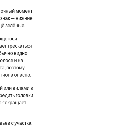
 точный момент
 знак — нижние
щё зелёные.
ующегося
ает трескаться
обычно видно
олосе и на
та, поэтому
егиона опасно.
й или вилами в
вредить головки
о сокращает
вьев с участка.