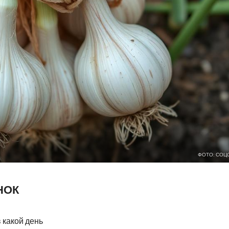
ФОТО: СОЦ
НОК
 какой день