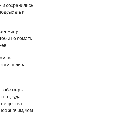
и и сохранились
подсыхать и
мает минут
чтобы не ломать
ьев.
дом не
ежим полива.
л: обе меры
того, куда
 вещества.
нее значим, чем