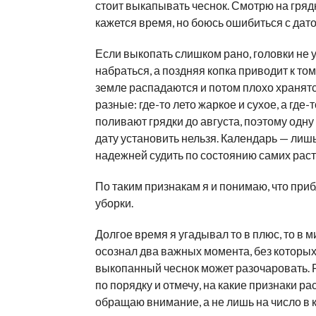
стоит выкапывать чеснок. Смотрю на гряд
кажется время, но боюсь ошибиться с дато
Если выкопать слишком рано, головки не 
набраться, а поздняя копка приводит к тому
земле распадаются и потом плохо хранятс
разные: где-то лето жаркое и сухое, а где-
поливают грядки до августа, поэтому одн
дату установить нельзя. Календарь — лишь
надежней судить по состоянию самих раст
По таким признакам я и понимаю, что при
уборки.
Долгое время я угадывал то в плюс, то в м
осознал два важных момента, без которы
выкопанный чеснок может разочаровать. 
по порядку и отмечу, на какие признаки ра
обращаю внимание, а не лишь на число в 