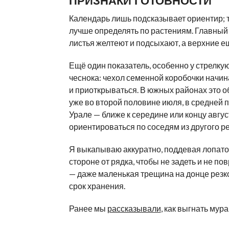
ПРИЗНАКИ ГОТОВНОСТИ
Календарь лишь подсказывает ориентир;
лучше определять по растениям. Главный
листья желтеют и подсыхают, а верхние е
Ещё один показатель, особенно у стрелк
чеснока: чехол семенной коробочки начин
и приоткрываться. В южных районах это 
уже во второй половине июля, в средней п
Урале — ближе к середине или концу авгус
ориентироваться по соседям из другого р
Я выкапываю аккуратно, поддевая лопато
стороне от рядка, чтобы не задеть и не по
— даже маленькая трещина на донце резк
срок хранения.
Ранее мы
рассказывали
, как выгнать мура