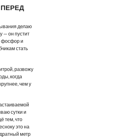
 ПЕРЕД
пывания делаю
у — он пустит
ь фосфор и
бчикам стать
итрой, развожу
оды, когда
рупнее, чем у
настаиваемой
ваю сутки и
ё тем, что
есноку это на
адратный метр