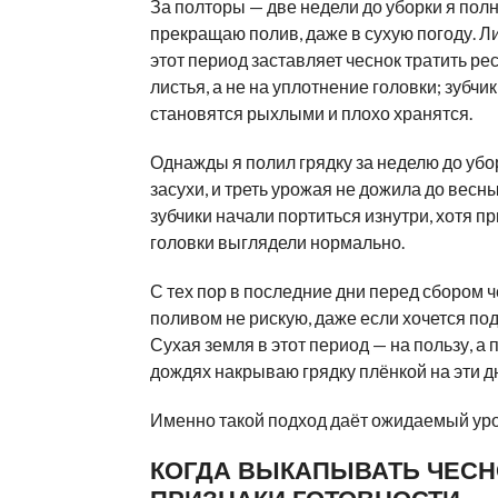
За полторы — две недели до уборки я пол
прекращаю полив, даже в сухую погоду. Л
этот период заставляет чеснок тратить ре
листья, а не на уплотнение головки; зубчи
становятся рыхлыми и плохо хранятся.
Однажды я полил грядку за неделю до убо
засухи, и треть урожая не дожила до весн
зубчики начали портиться изнутри, хотя п
головки выглядели нормально.
С тех пор в последние дни перед сбором 
поливом не рискую, даже если хочется по
Сухая земля в этот период — на пользу, а
дождях накрываю грядку плёнкой на эти д
Именно такой подход даёт ожидаемый ур
КОГДА ВЫКАПЫВАТЬ ЧЕСН