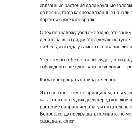
связанные растения дали крупные головк
до весны, тогда как незавязанные начали 
портиться уже к февралю.
С тех пор завожу узел ежегодно, это зани
десять на всю грядку. Узел делаю не туго, 
стебель, и всегда у самого основания лист
Узел сам по себе не творит чудес, если ря
соблюдено ещё одно важное условие — р
Когда прекращать поливать чеснок
Это связано с тем же принципом, что и узе
касаются последних дней перед уборкой и 
растение направляет влагу и питательные
Вопрос, когда прекращать поливать, не ме
сама дата копки.