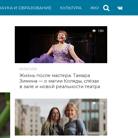
НАУКА И ОБРАЗОВАНИЕ
КУЛЬТУРА
ЖКХ
СПОРТ
АВ
1.8K
КУЛЬТУРА
Жизнь после мастера. Тамара
Зимина — о магии Коляды, слёзах
в зале и новой реальности театра
1.5K