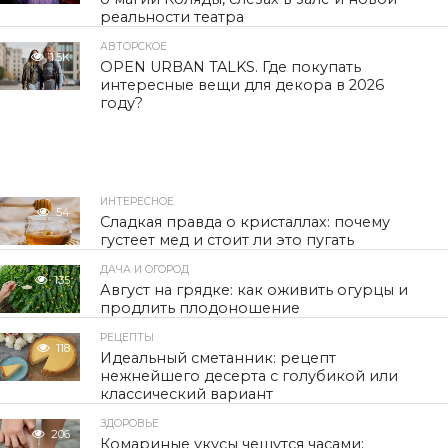
реальности театра
АВТОРСКОЕ
1.5K
OPEN URBAN TALKS. Где покупать
интересные вещи для декора в 2026
году?
ИНТЕРЕСНОЕ
54
Сладкая правда о кристаллах: почему
густеет мед и стоит ли это пугать
ДАЧА И ОГОРОД
135
Август на грядке: как оживить огурцы и
продлить плодоношение
РЕЦЕПТЫ
118
Идеальный сметанник: рецепт
нежнейшего десерта с голубикой или
классический вариант
ЗДОРОВЬЕ
206
Комариные укусы чешутся часами: