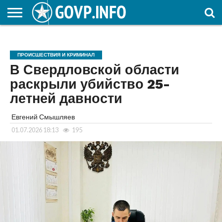
НОВОСТИ
ОБЩЕСТВО
ЭКОНОМИКА
ПОЛИТИКА
ПРОИСШЕСТВИЯ
НАУКА И
КУЛЬТУРА
ЖКХ
СПОРТ
АВТОРСКОЕ
ИНТЕРЕСНОЕ
ОБРАЗОВАНИЕ
ПРОИСШЕСТВИЯ И КРИМИНАЛ
В Свердловской области
раскрыли убийство 25-
летней давности
Евгений Смышляев
01.07.2026 18:13
195