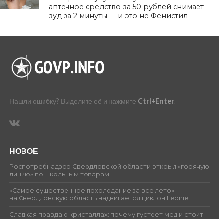
аптечное средство за 50 рублей снимает
зуд за 2 минуты — и это не Фенистил
Нашли ошибку? Выделите её и нажмите
Ctrl+Enter
.
НОВОЕ
Роспотребнадзор Свердловской области открыл «горячую
линию» по школьным товарам
«Самое существенное похолодание за все лето»:
на Свердловскую область надвигается циклон Leonie
Сладкая правда о кристаллах: почему густеет мед и стоит