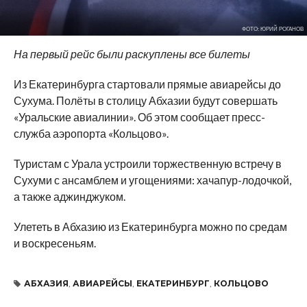
ФОТО: ЮРИЙ РОГАНОВ
На первый рейс были раскуплены все билеты
Из Екатеринбурга стартовали прямые авиарейсы до
Сухума. Полёты в столицу Абхазии будут совершать
«Уральские авиалинии». Об этом сообщает пресс-
служба аэропорта «Кольцово».
Туристам с Урала устроили торжественную встречу в
Сухуми с ансамблем и угощениями: хачапур-лодочкой,
а также аджинджуком.
Улететь в Абхазию из Екатеринбурга можно по средам
и воскресеньям.
АБХАЗИЯ
,
АВИАРЕЙСЫ
,
ЕКАТЕРИНБУРГ
,
КОЛЬЦОВО