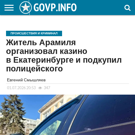
НОВОСТИ
ОБЩЕСТВО
ЭКОНОМИКА
ПОЛИТИКА
ПРОИСШЕСТВИЯ
НАУКА И
КУЛЬТУРА
ЖКХ
СПОРТ
АВТОРСКОЕ
ИНТЕРЕСНОЕ
ОБРАЗОВАНИЕ
ПРОИСШЕСТВИЯ И КРИМИНАЛ
Житель Арамиля
организовал казино
в Екатеринбурге и подкупил
полицейского
Евгений Смышляев
01.07.2026 20:53
347