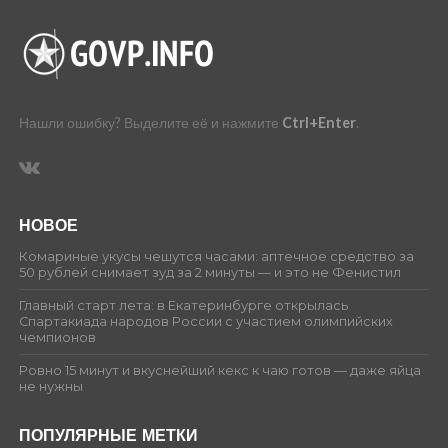
Нашли ошибку? Выделите её и нажмите
Ctrl+Enter
.
НОВОЕ
Комариные укусы чешутся часами: аптечное средство за
50 рублей снимает зуд за 2 минуты — и это не Фенистил
Главный старт лета: в Екатеринбурге открылась
Спартакиада народов России с участием олимпийских
чемпионов
Ровно 15 минут и вкуснейший кекс к чаю готов — даже яйца
не нужны
ПОПУЛЯРНЫЕ МЕТКИ