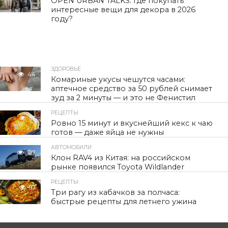
OPEN URBAN TALKS. Где покупать
интересные вещи для декора в 2026
году?
ЗДОРОВЬЕ
44
Комариные укусы чешутся часами:
аптечное средство за 50 рублей снимает
зуд за 2 минуты — и это не Фенистил
РЕЦЕПТЫ
57
Ровно 15 минут и вкуснейший кекс к чаю
готов — даже яйца не нужны
АВТОМОБИЛИ
107
Клон RAV4 из Китая: на российском
рынке появился Toyota Wildlander
РЕЦЕПТЫ
87
Три рагу из кабачков за полчаса:
быстрые рецепты для летнего ужина