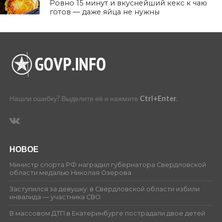
Ровно 15 минут и вкуснейший кекс к чаю
готов — даже яйца не нужны
Нашли ошибку? Выделите её и нажмите
Ctrl+Enter
.
НОВОЕ
Министр спорта РФ наградил губернатора Свердловской
области медалью Николая Озерова
Заступился за девушку: в Свердловской области избили
инвалида — участника СВО
В массовом ДТП в Екатеринбурге пострадали двое детей