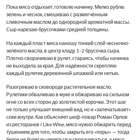
Пока мясо отдыхает, готовлю начинку. Мелко рублю
зелень и чеснок, смешиваю с размягчённым
сливочным маслом до однородной ароматной массы.
Сыр нарезаю брусочками средней толщины.
На каждый пласт мяса наношу тонкий слой чесночно-
зелёного масла, в центр кладу 1–2 брусочка сыра.
Плотно сворачиваю в рулет, стараясь, чтобы начинка
не выходила за края. Для надёжности скрепляю
каждый рулетик деревянной шпажкой или нитью.
Разогреваю в сковороде растительное масло.
Рулетики обваливаю в муке и обжариваю на сильном
огне со всех сторон до золотистой корочки. Этот шаг
не только улучшает внешний вид, но и «запечатывает»
соки внутри. Как объясняет шеф-повар Роман Орлов
из ресторанов I Like Wine, мясо нужно обжарить перед
тушением для того, чтобы закрыть его «поры» — тогда
белок не будет выделяться и сворачиваться, а мясо