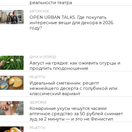
реальности театра
АВТОРСКОЕ
1.5K
OPEN URBAN TALKS. Где покупать
интересные вещи для декора в 2026
году?
ДАЧА И ОГОРОД
106
Август на грядке: как оживить огурцы и
продлить плодоношение
РЕЦЕПТЫ
94
Идеальный сметанник: рецепт
нежнейшего десерта с голубикой или
классический вариант
ЗДОРОВЬЕ
170
Комариные укусы чешутся часами:
аптечное средство за 50 рублей снимает
зуд за 2 минуты — и это не Фенистил
РЕЦЕПТЫ
117