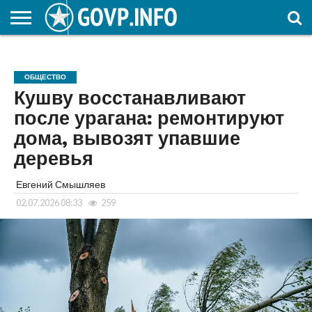
НОВОСТИ
ОБЩЕСТВО
ЭКОНОМИКА
ПОЛИТИКА
ПРОИСШЕСТВИЯ
НАУКА И
КУЛЬТУРА
ЖКХ
СПОРТ
АВТОРСКОЕ
ИНТЕРЕСНОЕ
ОБРАЗОВАНИЕ
ОБЩЕСТВО
Кушву восстанавливают
после урагана: ремонтируют
дома, вывозят упавшие
деревья
Евгений Смышляев
02.07.2026 08:33
259