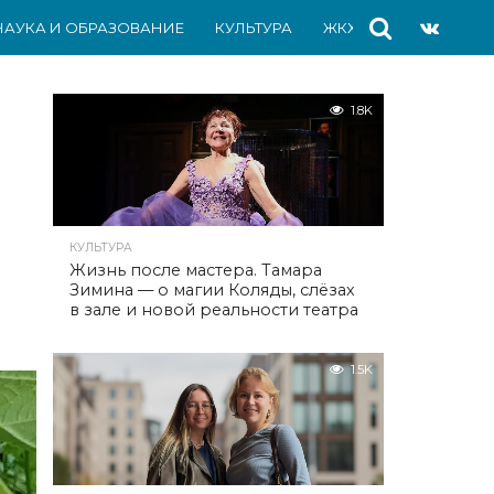
НАУКА И ОБРАЗОВАНИЕ
КУЛЬТУРА
ЖКХ
СПОРТ
АВ
1.8K
КУЛЬТУРА
Жизнь после мастера. Тамара
Зимина — о магии Коляды, слёзах
в зале и новой реальности театра
1.5K