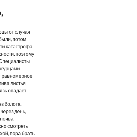
,
рцы от случая
абыли, потом
чти катастрофа.
хности, поэтому
 Специалисты
 огурцами
ет равномерное
лива листья
язь опадает.
ез болота.
через день,
 почва
жно смотреть
хой, пора брать