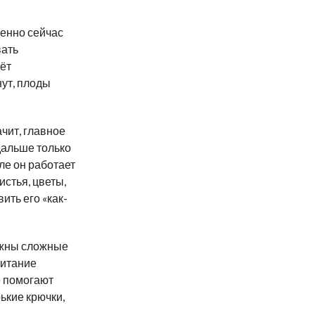
енно сейчас
вать
ёт
нут, плоды
чит, главное
дальше только
ле он работает
истья, цветы,
ить его «как-
нужны сложные
питание
е помогают
ькие крючки,