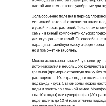
настой или комплексное удобрение для ог
Зола особенно полезна в период плодоно
есть калий, который отвечает за налив пло
и устойчивость растений. По словам многи
самый важный компонент июльских подк
для огурцов — это калий. Он способен не т
наращивать зелёную массу и формировать
но и поможет не заболеть.
Можно использовать калийную селитру —
источник калия и небольшого количества а
граммов (примерно столовую ложку без го
растворяют в 10 литрах воды и поливают п
под каждый куст. Стакан золы можно наст
воды и полить по влажной земле. Монофо
г на 10 л воды) или суперфосфат (30 г раз
воде, долить до 10 л) тоже отлично подход
для июльской подкормки.