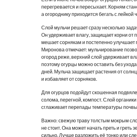
перегревается и пересыхает. Корням стан
а огороднику приходится бегать с лейкой 
Слой мульчи решает сразу несколько зада
Он удерживает влагу, защищает корни от 
мешает сорнякам и постепенно улучшает 
Миронова отмечает: мульчирование позво
огород реже, верхний слой удерживает вла
поэтому огурцы можно оставить без ухода
дней. Мульча защищает растения от солнца
и избавляет от сорняков.
Для огурцов подойдут скошенная подвяле
солома, перегной, компост. Слой органики
сглаживает перепады температуры почвы
Важно: свежую траву толстым мокрым сло
не стоит. Она может начать преть и греть
сильно. Лучше разложить её тонко или сле