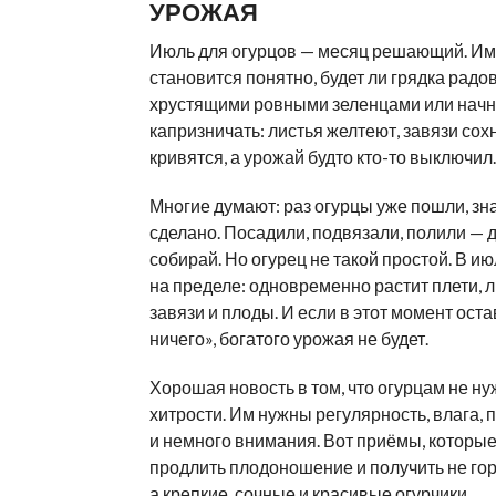
УРОЖАЯ
Июль для огурцов — месяц решающий. Им
становится понятно, будет ли грядка радо
хрустящими ровными зеленцами или начн
капризничать: листья желтеют, завязи сох
кривятся, а урожай будто кто-то выключил.
Многие думают: раз огурцы уже пошли, зна
сделано. Посадили, подвязали, полили — 
собирай. Но огурец не такой простой. В ию
на пределе: одновременно растит плети, л
завязи и плоды. И если в этот момент остав
ничего», богатого урожая не будет.
Хорошая новость в том, что огурцам не 
хитрости. Им нужны регулярность, влага, 
и немного внимания. Вот приёмы, которы
продлить плодоношение и получить не гор
а крепкие, сочные и красивые огурчики.