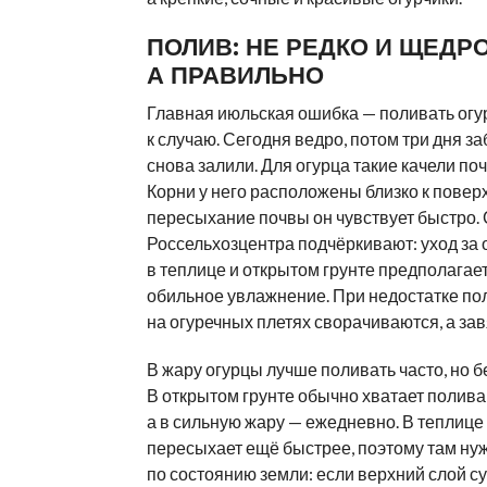
ПОЛИВ: НЕ РЕДКО И ЩЕДРО
А ПРАВИЛЬНО
Главная июльская ошибка — поливать огу
к случаю. Сегодня ведро, потом три дня з
снова залили. Для огурца такие качели по
Корни у него расположены близко к повер
пересыхание почвы он чувствует быстро.
Россельхозцентра подчёркивают: уход за
в теплице и открытом грунте предполага
обильное увлажнение. При недостатке по
на огуречных плетях сворачиваются, а зав
В жару огурцы лучше поливать часто, но б
В открытом грунте обычно хватает полива 
а в сильную жару — ежедневно. В теплице
пересыхает ещё быстрее, поэтому там ну
по состоянию земли: если верхний слой су