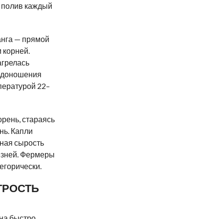
я полив каждый
анга — прямой
м корней.
агрелась
лодоношения
пературой 22–
орень, стараясь
нь. Капли
нная сырость
езней. Фермеры
егорически.
ТРОСТЬ
она быстро