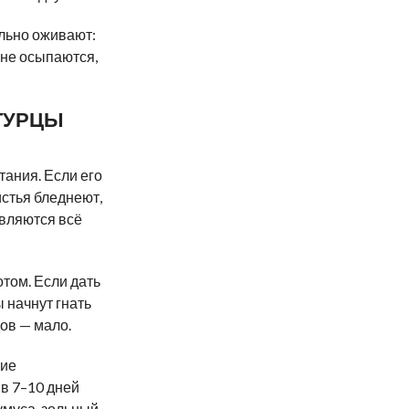
льно оживают:
 не осыпаются,
ГУРЦЫ
тания. Если его
истья бледнеют,
вляются всё
том. Если дать
 начнут гнать
дов — мало.
кие
в 7–10 дней
умуса, зольный