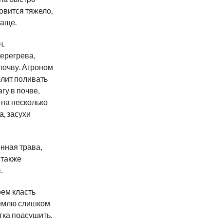
овится тяжело,
чаще.
ч.
перегрева,
почву. Агроном
лит поливать
гу в почве,
 на несколько
, засухи
нная трава,
 также
.
ем класть
 землю слишком
гка подсушить.