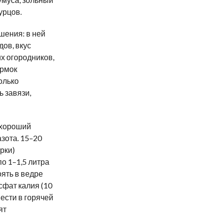
урцов.
шения: в ней
дов, вкус
х огородников,
ормок
олько
 завязи,
 хороший
зота. 15–20
рки)
о 1–1,5 литра
оять в ведре
сфат калия (10
вести в горячей
ят