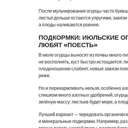
После мульчирования огурцы часто буква
листья дольше остаются упругими, завязи
а плоды наливаются ровнее.
ПОДКОРМКИ: ИЮЛЬСКИЕ О
ЛЮБЯТ «ПОЕСТЬ»
В июле огурцы выносят из почвы много пи
не восполнять, куст быстро истощается: л
плодоношение слабеет, новые завязи поя
реже.
Но и перекармливать нельзя, особенно азо
слишком много азотных удобрений, огурцы
зелёную массу: листьев будет море, а пло
Лучший вариант — чередовать органичес
и минеральные подкормки. Например, раз 
можно давать настой травы, раствор биог