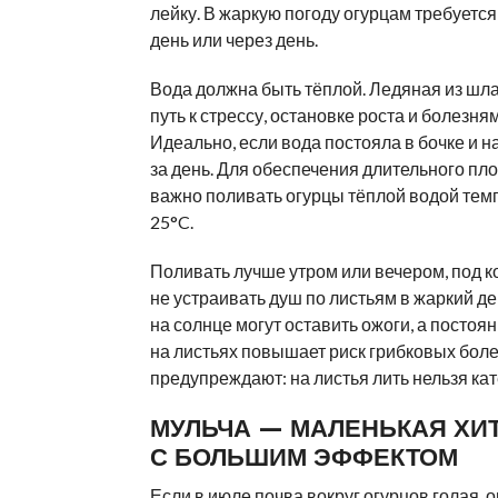
лейку. В жаркую погоду огурцам требуетс
день или через день.
Вода должна быть тёплой. Ледяная из шл
путь к стрессу, остановке роста и болезня
Идеально, если вода постояла в бочке и н
за день. Для обеспечения длительного п
важно поливать огурцы тёплой водой тем
25°C.
Поливать лучше утром или вечером, под к
не устраивать душ по листьям в жаркий де
на солнце могут оставить ожоги, а постоя
на листьях повышает риск грибковых бол
предупреждают: на листья лить нельзя кат
МУЛЬЧА — МАЛЕНЬКАЯ ХИ
С БОЛЬШИМ ЭФФЕКТОМ
Если в июле почва вокруг огурцов голая, 