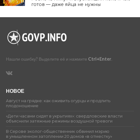
готов — даже яйца не нужны
Нашли ошибку? Выделите её и нажмите
Ctrl+Enter
.
НОВОЕ
Август на грядке: как оживить огурцы и продлить
плодоношение
«Дети часами сидят в укрытиях»: свердловские власти
объяснили затяжные режимы воздушной тревоги
В Серове эколог-общественник обвинил мэрию
в умышленном затоплении 20 домов «в отместку»