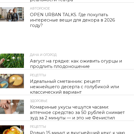
АВТОРСКОЕ
1.5K
OPEN URBAN TALKS. Где покупать
интересные вещи для декора в 2026
году?
ДАЧА И ОГОРОД
83
Август на грядке: как оживить огурцы и
продлить плодоношение
РЕЦЕПТЫ
88
Идеальный сметанник: рецепт
нежнейшего десерта с голубикой или
классический вариант
ЗДОРОВЬЕ
157
Комариные укусы чешутся часами:
аптечное средство за 50 рублей снимает
зуд за 2 минуты — и это не Фенистил
РЕЦЕПТЫ
113
Ровно 15 минут и вкуснейший кекс к чаю