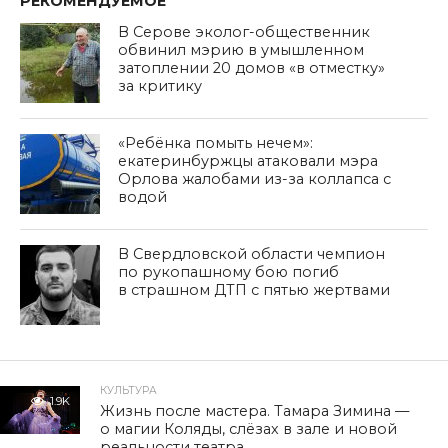
РЕКОМЕНДУЕМОЕ
В Серове эколог-общественник
обвинил мэрию в умышленном
затоплении 20 домов «в отместку»
за критику
«Ребёнка помыть нечем»:
екатеринбуржцы атаковали мэра
Орлова жалобами из-за коллапса с
водой
В Свердловской области чемпион
по рукопашному бою погиб
в страшном ДТП с пятью жертвами
КУЛЬТУРА
1.9K
Жизнь после мастера. Тамара Зимина —
о магии Коляды, слёзах в зале и новой
реальности театра