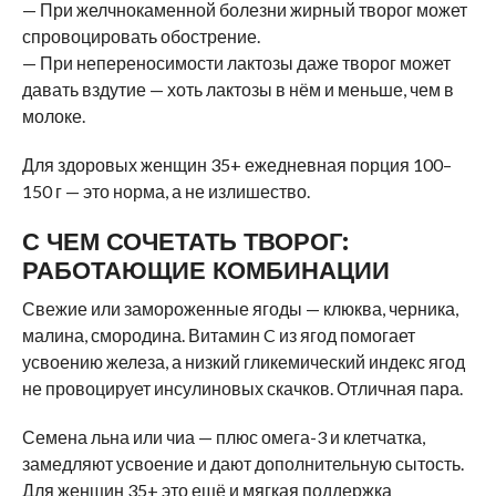
— При желчнокаменной болезни жирный творог может
спровоцировать обострение.
— При непереносимости лактозы даже творог может
давать вздутие — хоть лактозы в нём и меньше, чем в
молоке.
Для здоровых женщин 35+ ежедневная порция 100–
150 г — это норма, а не излишество.
С ЧЕМ СОЧЕТАТЬ ТВОРОГ:
РАБОТАЮЩИЕ КОМБИНАЦИИ
Свежие или замороженные ягоды — клюква, черника,
малина, смородина. Витамин C из ягод помогает
усвоению железа, а низкий гликемический индекс ягод
не провоцирует инсулиновых скачков. Отличная пара.
Семена льна или чиа — плюс омега-3 и клетчатка,
замедляют усвоение и дают дополнительную сытость.
Для женщин 35+ это ещё и мягкая поддержка