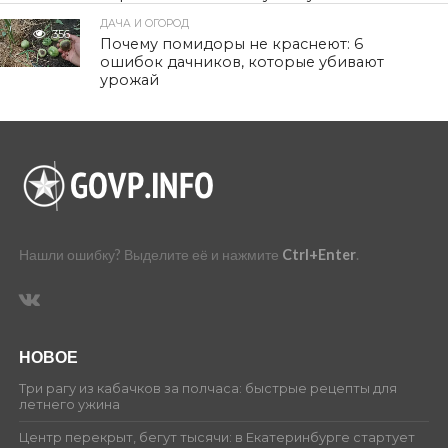
ДАЧА И ОГОРОД
356
Почему помидоры не краснеют: 6
ошибок дачников, которые убивают
урожай
Нашли ошибку? Выделите её и нажмите
Ctrl+Enter
.
НОВОЕ
Три рагу из кабачков за полчаса: быстрые рецепты для
летнего ужина
Центр перекрыт, бегут тысячи: в Екатеринбурге стартует