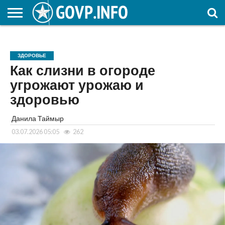
НОВОСТИ
ОБЩЕСТВО
ЭКОНОМИКА
ПОЛИТИКА
ПРОИСШЕСТВИЯ
НАУКА И
КУЛЬТУРА
ЖКХ
СПОРТ
АВТОРСКОЕ
ИНТЕРЕСНОЕ
ОБРАЗОВАНИЕ
ЗДОРОВЬЕ
Как слизни в огороде
угрожают урожаю и
здоровью
Данила Таймыр
03.07.2026 05:05
262