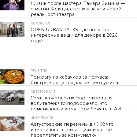
1.8K
Жизнь после мастера. Тамара Зимина —
о магии Коляды, слёзах в зале и новой
реальности театра
АВТОРСКОЕ
1.5K
OPEN URBAN TALKS. Где покупать
интересные вещи для декора в 2026
году?
РЕЦЕПТЫ
40
Три рагу из кабачков за полчаса:
быстрые рецепты для летнего ужина
АВТОМОБИЛИ
386
Семь августовских сюрпризов для
водителей: что подорожало, что
поменялось и кому пора бежать в ГАИ
ИНТЕРЕСНОЕ
372
Августовские перемены в ЖКХ: что
изменилось в квитанциях и как не
переплатить за коммуналку