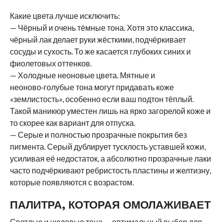
Какие цвета лучше исключить:
— Чёрный и очень тёмные тона. Хотя это классика,
чёрный лак делает руки жёсткими, подчёркивает
сосуды и сухость. То же касается глубоких синих и
фиолетовых оттенков.
— Холодные неоновые цвета. Мятные и
неоново‑голубые тона могут придавать коже
«землистость», особенно если ваш подтон тёплый.
Такой маникюр уместен лишь на ярко загорелой коже и
то скорее как вариант для отпуска.
— Серые и полностью прозрачные покрытия без
пигмента. Серый дублирует тусклость уставшей кожи,
усиливая её недостаток, а абсолютно прозрачные лаки
часто подчёркивают ребристость пластины и желтизну,
которые появляются с возрастом.
ПАЛИТРА, КОТОРАЯ ОМОЛАЖИВАЕТ
Светлые и нюдовые тона — оптимальный выбор для