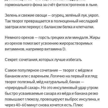
гормонального фона за счёт фитоэстрогенов в льне.
Зелень и свежие овощи — огурец, зелёный лук, укроп.
Так творог превращается в полноценный несладкий
завтрак или перекус с балансом белка и клетчатки.
Немного орехов — горсть грецких или миндаля. Жиры
из орехов помогают усвоению жирорастворимых
витаминов, например витамина D.
Секрет: сочетания, которых лучше избегать
Самое популярное сочетание — творог с мёдом и
бананом или с вареньем. Логично на первый взгляд:
творог полезный, мёд натуральный, банан —
«природный сахар». Но это инсулиновый удар утром:
быстро усваиваемые сахара из мёда и банана резко
повышают глюкозу, провоцируют выброс инсулина, и
через 40–60 минут снова хочется есть. Плюс